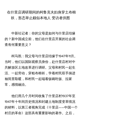
在什里店调研期间的柯鲁克夫妇身穿土布棉
袄，形态举止颇似本地人 受访者供图  
　　中新社记者：你的父母是如何与什里店结缘
的？新中国成立前，他们在什里店开展的社会调
查有何重要意义？
　　柯马凯：我父母与什里店结缘于1947年11月。
当时，他们以国际观察员身份，赴什里店村对中
共解放区土地改革进行调研。父母和村民一起生
活、一起劳动，穿粗布棉袄，学着村民双手揣进
袖筒里取暖，和村民一起端着饭碗吃饭、拉家
常，感情融洽。
　　他们用几个月时间收集了什里店村1937年至
1947年十年间历史情况和封建土地制度变革情况
的材料，以第三者视角完成《十里店——中国一个
村庄的革命》这部具有重要影响的著作。之后，