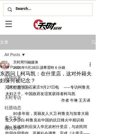
文章
All Posts
天时周刊融媒体
All Posts
2025年11月28日
讀畢需時 6 分鐘
东西问丨柯马凯：在什里店，这对外籍夫
活动分享
妇缘何被纪念？
天时公益讲座
【天时周刊】石家庄11月27日电 　——专访柯鲁克
夫妇之子、中国政府友谊奖获得者柯马凯
天时专访
　　作者 牛琳 王天译
社团动态
　　80多年前，英籍友人大卫·柯鲁克与加拿大籍
多元文化
友人伊莎白·柯鲁克在中国的抗日烽火中相识相
知，抗战胜利后深入华北农村什里店，与农民同
移民文学
吃同住同劳作，开展社会调查，完成《十里店——