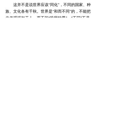
　　这并不是说世界应该“同化”，不同的国家、种
族、文化各有千秋。世界是“和而不同”的，不能把
价值观强加于人，更不能“唯我独尊”。“不同”不是
“不好”，丰富多彩、百花齐放才是春。
　　受访者简介：