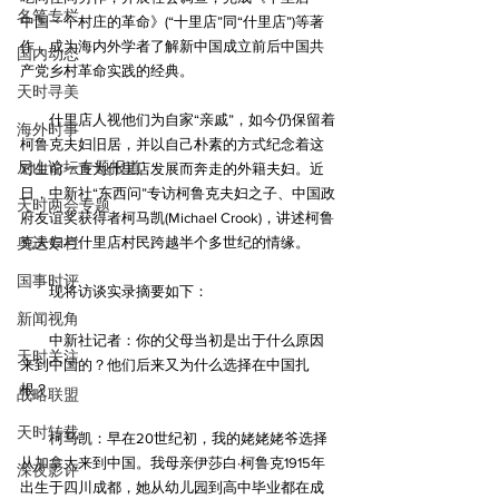
名笔专栏
中国一个村庄的革命》(“十里店”同“什里店”)等著
作，成为海内外学者了解新中国成立前后中国共
国内动态
产党乡村革命实践的经典。
天时寻美
　　什里店人视他们为自家“亲戚”，如今仍保留着
海外时事
柯鲁克夫妇旧居，并以自己朴素的方式纪念着这
尼山论坛专题报道
对生前一直为什里店发展而奔走的外籍夫妇。近
日，中新社“东西问”专访柯鲁克夫妇之子、中国政
天时两会专题
府友谊奖获得者柯马凯(Michael Crook)，讲述柯鲁
奥运专栏
克夫妇与什里店村民跨越半个多世纪的情缘。
国事时评
　　现将访谈实录摘要如下：
新闻视角
　　中新社记者：你的父母当初是出于什么原因
天时关注
来到中国的？他们后来又为什么选择在中国扎
根？
战略联盟
天时转载
　　柯马凯：早在20世纪初，我的姥姥姥爷选择
从加拿大来到中国。我母亲伊莎白·柯鲁克1915年
深夜影评
出生于四川成都，她从幼儿园到高中毕业都在成