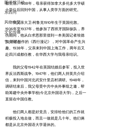
图书馆活动
都生活。1938年，母亲获得加拿大多伦多大学硕
士学位后回到中国，从事人类学方面的研究。
东西问
风物中国
　　我父亲大卫·柯鲁克1910年生于英国伦敦。
1936年至1937年，他参加了西班牙国际纵队，养
文化传播
伤期间，他从白求恩那里借到一本美国记者埃德
节庆寄语
加·斯诺创作的《西行漫记》，对中国革命产生兴
趣。1938年，父亲来到中国上海工作，两年后又
赴四川成都任教，在华西大学与我母亲结识。
　　我的父母1942年在英国结婚后参军，投入世
界反法西斯战争。1947年，他们两人持英共介绍
信，来到中国河北武安什里店村调研。1948年，
调研结束后，我父母受中共中央外事组之邀，帮
助筹建中央外事学校(今北京外国语大学)，之后一
直留在中国任教。
　　他们两人都是好党员，安排给他们的工作就
积极投入地去做，而且一做就是几十年。他们俩
都是从北京外国语大学退休的。