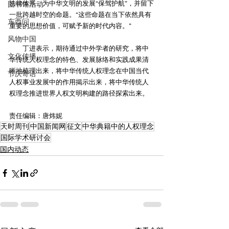
法律体系，为中华文明的发展“保驾护航”，并留下
图书馆活动
一批跨越时空的命题。“这些命题在当下依然具有
东西问
重要的思想价值，可赋予新的时代内容。”
风物中国
　　丁进表示，期待通过中外学者的研究，将中
文化传播
华传统人权理念的特色、发展脉络和实践成果清
晰地梳理出来，将中华传统人权理念在中国当代
节庆寄语
人权事业发展中的作用揭示出来，将中华传统人
权理念推进世界人权文明构建的路径探索出来。
责任编辑：唐炜妮
天时周刊
中国新闻网
征文
中华典籍中的人权理念
国际学术研讨会
国内动态