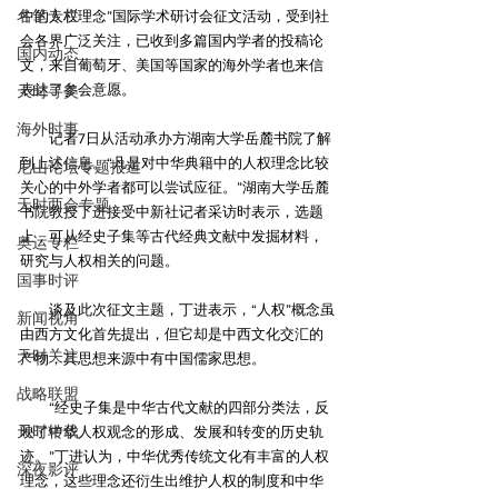
名笔专栏
中的人权理念”国际学术研讨会征文活动，受到社
会各界广泛关注，已收到多篇国内学者的投稿论
国内动态
文，来自葡萄牙、美国等国家的海外学者也来信
表达了参会意愿。
天时寻美
海外时事
　　记者7日从活动承办方湖南大学岳麓书院了解
到上述信息。“凡是对中华典籍中的人权理念比较
尼山论坛专题报道
关心的中外学者都可以尝试应征。”湖南大学岳麓
天时两会专题
书院教授丁进接受中新社记者采访时表示，选题
上，可从经史子集等古代经典文献中发掘材料，
奥运专栏
研究与人权相关的问题。
国事时评
　　谈及此次征文主题，丁进表示，“人权”概念虽
新闻视角
由西方文化首先提出，但它却是中西文化交汇的
天时关注
产物，其思想来源中有中国儒家思想。
战略联盟
　　“经史子集是中华古代文献的四部分类法，反
天时转载
映了中华人权观念的形成、发展和转变的历史轨
迹。”丁进认为，中华优秀传统文化有丰富的人权
深夜影评
理念，这些理念还衍生出维护人权的制度和中华