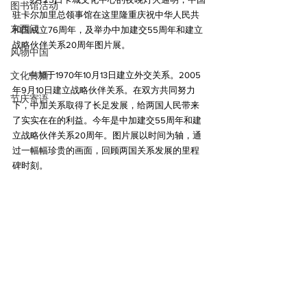
图书馆活动
驻卡尔加里总领事馆在这里隆重庆祝中华人民共
东西问
和国成立76周年，及举办中加建交55周年和建立
战略伙伴关系20周年图片展。
风物中国
        中加于1970年10月13日建立外交关系。2005
文化传播
年9月10日建立战略伙伴关系。在双方共同努力
节庆寄语
下，中加关系取得了长足发展，给两国人民带来
了实实在在的利益。今年是中加建交55周年和建
立战略伙伴关系20周年。图片展以时间为轴，通
过一幅幅珍贵的画面，回顾两国关系发展的里程
碑时刻。