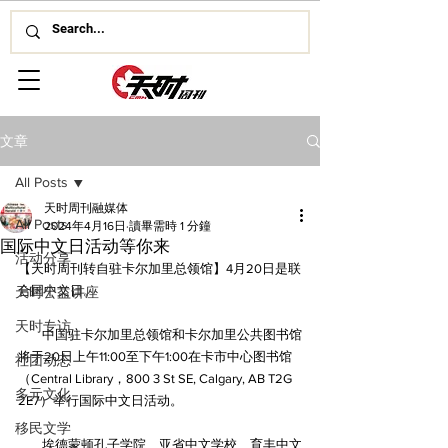
文章
All Posts
天时周刊融媒体
All Posts
2024年4月16日
讀畢需時 1 分鐘
国际中文日活动等你来
活动分享
【天时周刊转自驻卡尔加里总领馆】4月20日是联
合国中文日。
天时公益讲座
天时专访
        中国驻卡尔加里总领馆和卡尔加里公共图书馆
将于20日上午11:00至下午1:00在卡市中心图书馆
社团动态
（Central Library，800 3 St SE, Calgary, AB T2G 
多元文化
2E7）举行国际中文日活动。
移民文学
        埃德蒙顿孔子学院、亚省中文学校、育丰中文