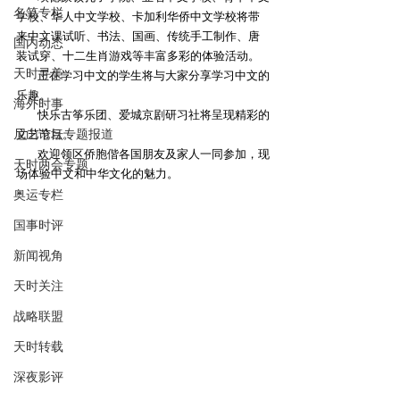
名笔专栏
学校、华人中文学校、卡加利华侨中文学校将带
来中文课试听、书法、国画、传统手工制作、唐
国内动态
装试穿、十二生肖游戏等丰富多彩的体验活动。
天时寻美
        正在学习中文的学生将与大家分享学习中文的
乐趣。
海外时事
        快乐古筝乐团、爱城京剧研习社将呈现精彩的
尼山论坛专题报道
文艺节目。
        欢迎领区侨胞偕各国朋友及家人一同参加，现
天时两会专题
场体验中文和中华文化的魅力。
奥运专栏
国事时评
新闻视角
天时关注
战略联盟
天时转载
深夜影评