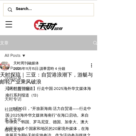
文章
All Posts
天时周刊融媒体
All Posts
2025年11月15日
讀畢需時 4 分鐘
天时探琼｜三亚：自贸港浪潮下，游艇与
活动分享
邮轮产业乘风破浪
天时公益讲座
【天时周刊报道】行走中国·2025海外华文媒体海
南行系列报道（13）
天时专访
        11月10日，“开放新海南·活力自贸港——行走中
社团动态
国·2025海外华文媒体海南行”在海口启动。来自
多元文化
菲律宾、韩国、罗马尼亚、德国、加拿大、澳大
利亚等10多个国家和地区的20家境外媒体，在海
移民文学
南展开为期6天的实地参访，作为活动参与媒体之