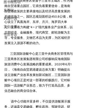
        三亚中央商务区坐落于三亚市主城区，作为海
图书馆活动
南自贸港重点园区，它肩负着重要使命，是海南
东西问
自贸港政策的主要承接地以及经济高质量发展的
关键战场之一。园区总规划面积达450.8公顷，精
风物中国
心设立了凤凰海岸、东岸、月川、海罗四大单
文化传播
元。这里着力构建“4 + 2”现代服务业产业体系，以
总部经济、金融服务、现代商贸、邮轮游艇为主
节庆寄语
导，专业服务、文物艺术品为支撑，为区域经济
发展注入源源不断的动力。
        三亚国际游艇中心是三亚中央商务区管理局与
三亚商务区发展集团有限公司积极响应海南国际
旅游消费中心发展战略的重要成果。2020年6月1
日，《海南自由贸易港建设总体方案》明确提出
设立游艇产业改革发展创新试验区，三亚国际游
艇中心项目正是对这一部署的积极践行。它对标
国际一流游艇产业形态，致力于打造高品质、多
业态融合的商业综合体。
         该中心功能丰富多样，不仅提供游艇展示服
务，还涵盖交易确值、孵化咨询、驾驶培训、研