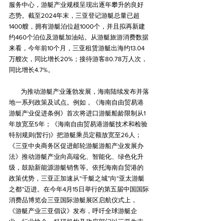
服务中心，游艇产业规模呈现出逐年攀升的良好
态势。截至2024年末，三亚登记游艇总量已超
1400艘，拥有游艇泊位超1000个，并且拟再新建
约460个泊位及游艇加油站。从游艇旅游消费数据
来看，今年前10个月，三亚租赁游艇出海约13.04
万艘次，同比增长20%；接待游客80.78万人次，
同比增长4.7%。
        为推动游艇产业蓬勃发展，海南陆续发布并落
地一系列政策及试点。例如，《海南自由贸易港
游艇产业促进条例》首次将进口游艇船龄限制从1
年放宽至5年；《海南自由贸易港游艇技术和检验
特别规则(暂行)》把游艇乘员定额放宽至26人；
《三亚中央商务区促进邮轮游艇游船产业发展办
法》推动游艇产业向高端化、智能化、绿色化升
级，鼓励新能源游艇销售等。依托海南自贸港的
政策优势，三亚正加速从“千艇之城”向“亚太游艇
之都”迈进。在今年4月15日举行的第五届中国国际
消费品博览会三亚国际游艇展区启航仪式上，
《游艇产业三亚倡议》发布，呼吁全球游艇企