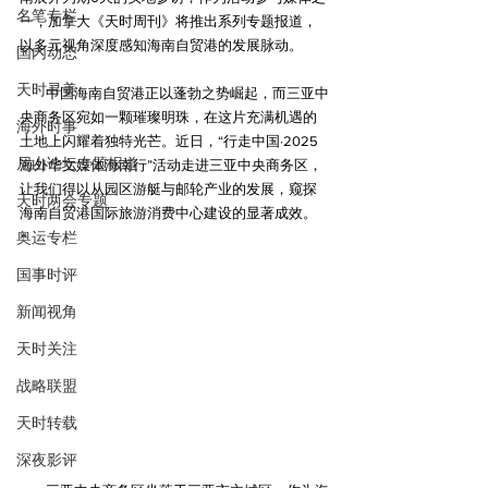
名笔专栏
一，加拿大《天时周刊》将推出系列专题报道，
以多元视角深度感知海南自贸港的发展脉动。
国内动态
天时寻美
        中国海南自贸港正以蓬勃之势崛起，而三亚中
央商务区宛如一颗璀璨明珠，在这片充满机遇的
海外时事
土地上闪耀着独特光芒。近日，“行走中国·2025
尼山论坛专题报道
海外华文媒体海南行”活动走进三亚中央商务区，
让我们得以从园区游艇与邮轮产业的发展，窥探
天时两会专题
海南自贸港国际旅游消费中心建设的显著成效。
奥运专栏
国事时评
新闻视角
天时关注
战略联盟
天时转载
深夜影评