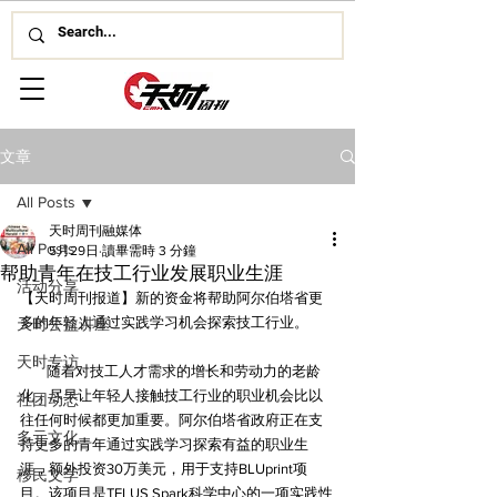
文章
All Posts
天时周刊融媒体
All Posts
5月29日
讀畢需時 3 分鐘
帮助青年在技工行业发展职业生涯
活动分享
【天时周刊报道】新的资金将帮助阿尔伯塔省更
多的年轻人通过实践学习机会探索技工行业。
天时公益讲座
天时专访
随着对技工人才需求的增长和劳动力的老龄
化，尽早让年轻人接触技工行业的职业机会比以
社团动态
往任何时候都更加重要。阿尔伯塔省政府正在支
多元文化
持更多的青年通过实践学习探索有益的职业生
涯，额外投资30万美元，用于支持BLUprint项
移民文学
目。该项目是TELUS Spark科学中心的一项实践性