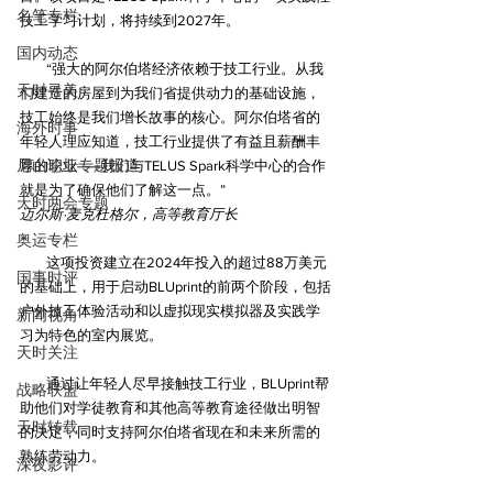
名笔专栏
技工学习计划，将持续到2027年。
国内动态
“强大的阿尔伯塔经济依赖于技工行业。从我
天时寻美
们建造的房屋到为我们省提供动力的基础设施，
技工始终是我们增长故事的核心。阿尔伯塔省的
海外时事
年轻人理应知道，技工行业提供了有益且薪酬丰
尼山论坛专题报道
厚的职业——我们与TELUS Spark科学中心的合作
就是为了确保他们了解这一点。”
天时两会专题
迈尔斯·麦克杜格尔，高等教育厅长
奥运专栏
这项投资建立在2024年投入的超过88万美元
国事时评
的基础上，用于启动BLUprint的前两个阶段，包括
户外技工体验活动和以虚拟现实模拟器及实践学
新闻视角
习为特色的室内展览。
天时关注
通过让年轻人尽早接触技工行业，BLUprint帮
战略联盟
助他们对学徒教育和其他高等教育途径做出明智
天时转载
的决定，同时支持阿尔伯塔省现在和未来所需的
熟练劳动力。
深夜影评