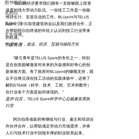
图书馆活动
“我们的经济要求我们拥有一支能够跟上投资
速度的强大劳动力队伍。一份技工工作是一份能
东西问
维持生计、安居乐业的工作。BLUprint与TELUS 
风物中国
Spark、卡尔加里建筑协会以及我们政府合作，正
在帮助阿尔伯塔省的年轻人认识到技工行业带来
文化传播
的机遇。”
约瑟夫·肖，就业、经济、贸易与移民厅长
节庆寄语
“吸引青年是TELUS Spark的专长之一，特别
是在创造能够激发对未来的兴奋感和好奇心的创
新体验方面。有了政府对BLUprint的慷慨支持，观
众不仅将沉浸在技工活动的实践体验中，还将了
解到STEAM（科学、技术、工程、艺术和数学）
在行业各个方面是如何体现的。”
盖伊·拉宾，TELUS Spark科学中心总裁兼首席执
行官
阿尔伯塔省政府将继续与行业、雇主和培训合
作伙伴合作，以帮助满足劳动力市场需求，并将
人们与技术行业中回报丰厚的职业联系起来。