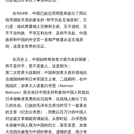
员会成员分享以下事实和想法：
        在1954年，中国已故总理周恩来提出了用以
指导国际关系的著名的 “和平共处五项原则”。它
们是：彼此尊重领土完整和主权、互不侵犯、互
不干涉内政、平等互利合作、及和平共处。中国
政府和中国的外交官一直都严格遵从这五项原
则，这是全世界的见证。
        在历史上，中国始终将加拿大视为友好国家，
而不是对手，更不是敌人。这是因为：
第二次世界大战期间，中国和加拿大肩并肩地抗
击德国纳粹和日本军国主义者。二战期间，在中
国战区，加拿大人诺曼白求恩（Norman 
Bethune）医生前往中国支持和参加中国人民抵抗
日本侵略者英勇的抗日战争，在战场上献出了自
己的生命。已故的毛泽东主席当时写了一篇著名
的文章《纪念白求恩》，而数以百万计的中国人
对这篇文章都能背诵如流。从那时起，白求恩医
生就被中国人视为中国的烈士，甚至圣贤。加拿
大也因此被视为中国的挚友。遗憾的是，很少有