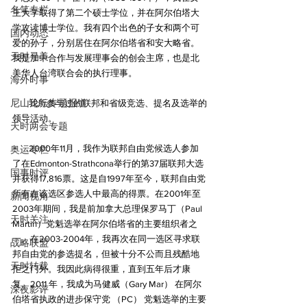
名笔专栏
王大学取得了第二个硕士学位，并在阿尔伯塔大
学攻读博士学位。我有四个出色的子女和两个可
国内动态
爱的孙子，分别居住在阿尔伯塔省和安大略省。
天时寻美
我是加中合作与发展理事会的创会主席，也是北
美华人台湾联合会的执行理事。
海外时事
尼山论坛专题报道
        我所参与过的联邦和省级竞选、提名及选举的
领导活动。
天时两会专题
        2000年11月，我作为联邦自由党候选人参加
奥运专栏
了在Edmonton-Strathcona举行的第37届联邦大选
国事时评
并获得17,816票。这是自1997年至今，联邦自由党
所有在该选区参选人中最高的得票。在2001年至
新闻视角
2003年期间，我是前加拿大总理保罗马丁（Paul 
天时关注
Martin）党魁选举在阿尔伯塔省的主要组织者之
一。在2003-2004年，我再次在同一选区寻求联
战略联盟
邦自由党的参选提名，但被十分不公而且残酷地
天时转载
拒之门外。我因此病得很重，直到五年后才康
复。2011 年，我成为马健威（Gary Mar） 在阿尔
深夜影评
伯塔省执政的进步保守党 （PC） 党魁选举的主要