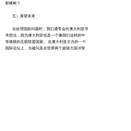
那棵树？
        五）展望未来
        在处理国际问题时，我们通常会向澳大利亚寻
求想法，因为澳大利亚也是一个像我们这样的中
等规模的五眼联盟国家。 在澳大利亚主办的一个
国际论坛上，当被问及在世界两个超级大国冲突
中，澳大利亚应该如何反应和行动时，马凯硕博
士半开玩笑地引用了一句印度谚语：“在两头大象
打架时，草地就遭殃了; 在两头大象做爱时，草地
也不免要遭殃”。显然，澳大利亚这两年对中国态
度的改变是明智的。
        我相信，各位尊敬的委员会成员正在为加拿大
和我们加拿大人的根本利益而努力。但我也清
楚，与C-70法案有关的启动、起草、讨论等等，
其反映的背景在很大程度上是两个超级大国之间
地缘政治博弈的愈演愈烈，新麦卡锡主义在北美
的沉渣浮起，以及近年来反亚裔种族主义的不断