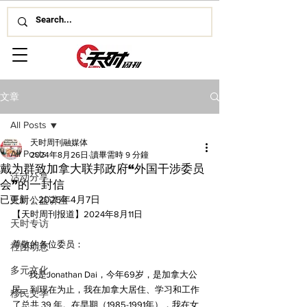
文章
All Posts
天时周刊融媒体
All Posts
2024年8月26日
讀畢需時 9 分鐘
戴为群致加拿大联邦政府“外国干涉委员
活动分享
会”的一封信
已更新：
2025年4月7日
天时公益讲座
【天时周刊报道】2024年8月11日
天时专访
尊敬的各位委员：
社团动态
多元文化
        我是Jonathan Dai，今年69岁，是加拿大公
民。到现在为止，我在加拿大居住、学习和工作
移民文学
了总共 39 年。在早期（1985-1991年），我在女