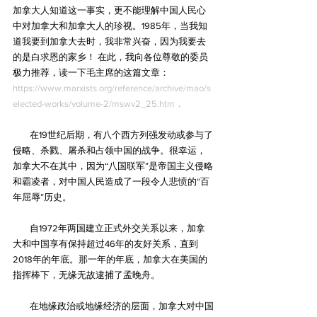
加拿大人知道这一事实，更不能理解中国人民心
中对加拿大和加拿大人的珍视。1985年，当我知
道我要到加拿大去时，我非常兴奋，因为我要去
的是白求恩的家乡！ 在此，我向各位尊敬的委员
极力推荐，读一下毛主席的这篇文章：
https://www.marxists.org/reference/archive/mao/s
elected-works/volume-2/mswv2_25.htm，
        在19世纪后期，有八个西方列强发动或参与了
侵略、杀戮、屠杀和占领中国的战争。很幸运，
加拿大不在其中，因为“八国联军”是帝国主义侵略
和霸凌者，对中国人民造成了一段令人悲愤的“百
年屈辱”历史。
        自1972年两国建立正式外交关系以来，加拿
大和中国享有保持超过46年的友好关系，直到
2018年的年底。那一年的年底，加拿大在美国的
指挥棒下，无缘无故逮捕了孟晚舟。
        在地缘政治或地缘经济的层面，加拿大对中国