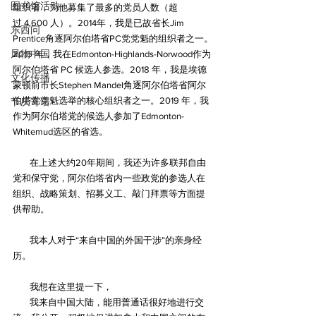
图书馆活动
组织者，为他募集了最多的党员人数（超
过 4,600 人）。2014年，我是已故省长Jim 
东西问
Prentice角逐阿尔伯塔省PC党党魁的组织者之一。
风物中国
2015 年，我在Edmonton-Highlands-Norwood作为
阿尔伯塔省 PC 候选人参选。2018 年，我是埃德
文化传播
蒙顿前市长Stephen Mandel角逐阿尔伯塔省阿尔
伯塔党党魁选举的核心组织者之一。2019 年，我
节庆寄语
作为阿尔伯塔党的候选人参加了Edmonton-
Whitemud选区的省选。
        在上述大约20年期间，我还为许多联邦自由
党和保守党，阿尔伯塔省内一些政党的参选人在
组织、战略策划、招募义工、敲门拜票等方面提
供帮助。
        我本人对于“来自中国的外国干涉”的亲身经
历。
        我想在这里提一下，
        我来自中国大陆，能用普通话很好地进行交