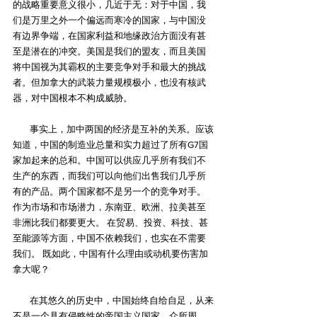
的战略重要意义很小，几近于无：对于中国，我
们是万里之外一个偏远而寒冷的国家，与中国没
有边界争端，在国家利益和地缘政治方面没有甚
至是潜在的冲突。美国是我们的盟友，而且美国
将中国视为其霸权的主要竞争对手和最大的挑战
者。但加拿大的武装力量规模极小，也没有核武
器，对中国根本不构成威胁。
        事实上，加中两国的经济是互补的关系。应该
知道，中国的制造业总量和实力超过了所有G7国
家加起来的总和。中国可以供应几乎所有我们不
生产的东西，而我们可以向他们出售我们几乎所
有的产品。两个国家都不是另一个的竞争对手。
作为市场和市场潜力，东南亚、欧洲、拉美甚至
非洲比我们都要更大。 在贸易、投资、科技、甚
至能源等方面，中国不依赖我们，也实在不需要
我们。 既如此，中国有什么理由或动机要伤害加
拿大呢？
        在其悠久的历史中，中国始终自给自足，从来
不是一个具有侵略性的帝国主义国家。众所周