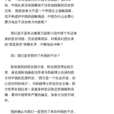
知，中国从来没有颠覆或干涉其他国家的历史和
记录。 既然加拿大不是一个帝国主义侵略国家，
也不构成对中国的战略挑战，中国为什么会费心
费力地去干涉加拿大内政呢？
        我们是不是有点像塞万提斯小说中那个年迈体
衰的堂吉诃德，完全脱离现实，对着其幻想出来
的“邪恶风车”挥舞长矛，不断地在冲锋？
        四）我们是否受到了外国的干涉？
        新加坡前驻联合国大使、联合国安理会前主
席、著名国际地缘政治学者马凯硕博士在谈到西
方对中国的态度时说，“西方是一个社会开放，但
心灵封闭的地方”。马凯硕博士所说完全正确：西
方世界长期以来一直被某种意识形态所挑唆和洗
脑，看待中国带有严重的偏见。加拿大当然不例
外。
        我的确认为我们一直受到了来自外国的干涉，