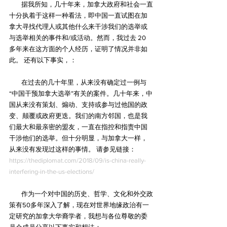
        据我所知，几十年来，加拿大政府和社会一直
十分执着于这样一种看法，即中国一直试图在加
拿大寻找代理人或其他什么来干涉我们的选举或
与选举相关的事件和/或活动。然而，我过去 20 
多年来在这方面的个人经历，证明了情况并非如
此。 还有以下事实，：
        在过去的几十年里，从来没有确定过一例与
“中国干预加拿大选举”有关的案件。几十年来，中
国从来没有策划、煽动、支持或参与过他国的政
变、颠覆或政府更迭。我们的南方邻国，也是我
们最大和最亲密的盟友，一直在指控和指责中国
干涉他们的选举。但十分明显，与加拿大一样，
从来没有发现过这样的事情。 请参见链接： 
https://thediplomat.com/2018/09/is-china-really-
interfering-in-the-us-elections/
        作为一个对中国的历史、哲学、文化和外交政
策有50多年深入了解，现在对世界地缘政治有一
定研究的加拿大华裔学者，我想与各位尊敬的委