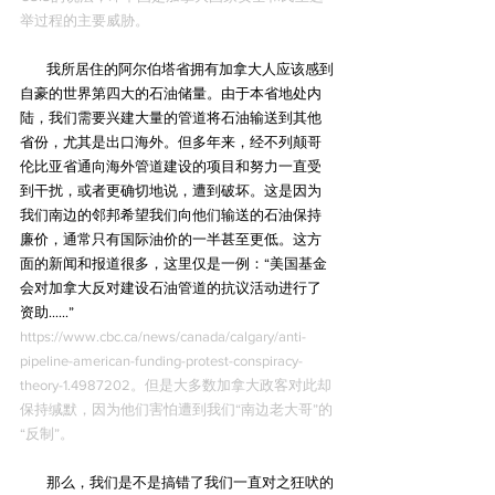
举过程的主要威胁。
        我所居住的阿尔伯塔省拥有加拿大人应该感到
自豪的世界第四大的石油储量。由于本省地处内
陆，我们需要兴建大量的管道将石油输送到其他
省份，尤其是出口海外。但多年来，经不列颠哥
伦比亚省通向海外管道建设的项目和努力一直受
到干扰，或者更确切地说，遭到破坏。这是因为
我们南边的邻邦希望我们向他们输送的石油保持
廉价，通常只有国际油价的一半甚至更低。这方
面的新闻和报道很多，这里仅是一例：“美国基金
会对加拿大反对建设石油管道的抗议活动进行了
资助……” 
https://www.cbc.ca/news/canada/calgary/anti-
pipeline-american-funding-protest-conspiracy-
theory-1.4987202。但是大多数加拿大政客对此却
保持缄默，因为他们害怕遭到我们“南边老大哥”的
“反制”。
        那么，我们是不是搞错了我们一直对之狂吠的