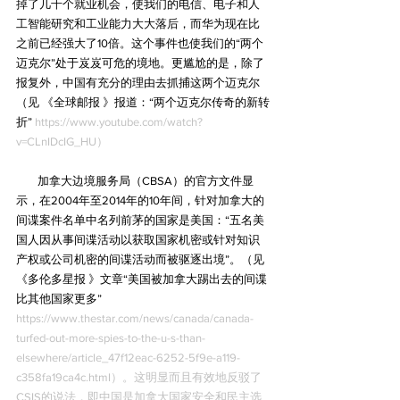
掉了几千个就业机会，使我们的电信、电子和人
工智能研究和工业能力大大落后，而华为现在比
之前已经强大了10倍。这个事件也使我们的“两个
迈克尔”处于岌岌可危的境地。更尴尬的是，除了
报复外，中国有充分的理由去抓捕这两个迈克尔
（见 《全球邮报 》报道：“两个迈克尔传奇的新转
折” 
https://www.youtube.com/watch?
v=CLnIDcIG_HU）
        加拿大边境服务局（CBSA）的官方文件显
示，在2004年至2014年的10年间，针对加拿大的
间谍案件名单中名列前茅的国家是美国：“五名美
国人因从事间谍活动以获取国家机密或针对知识
产权或公司机密的间谍活动而被驱逐出境”。（见 
《多伦多星报 》文章“美国被加拿大踢出去的间谍
比其他国家更多” 
https://www.thestar.com/news/canada/canada-
turfed-out-more-spies-to-the-u-s-than-
elsewhere/article_47f12eac-6252-5f9e-a119-
c358fa19ca4c.html）。这明显而且有效地反驳了
CSIS的说法，即中国是加拿大国家安全和民主选