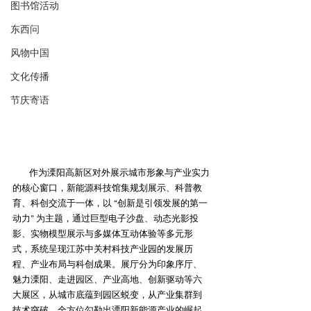
图书馆活动
东西问
风物中国
文化传播
节庆寄语
作为溧阳高新区对外展示城市形象与产业实力
的核心窗口，新能源科技馆集规划展示、科普教
育、科创交流于一体，以 “创新是引领发展的第一
动力” 为主题，通过巨型电子沙盘、动态光影投
影、实物模型展示与多媒体互动体验等多元形
式，系统呈现江苏中关村科技产业园的发展历
程、产业布局与科创成果。展厅分为印象序厅、
魅力溧阳、走进园区、产业高地、创新驱动等六
大展区，从城市底蕴到园区蜕变，从产业集群到
技术突破，全方位勾勒出溧阳新能源产业的崛起