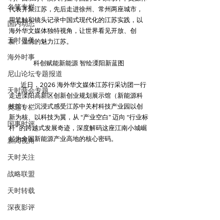
名笔专栏
代表齐聚江苏，先后走进徐州、常州两座城市，
用笔触和镜头记录中国式现代化的江苏实践，以
国内动态
海外华文媒体独特视角，让世界看见开放、创
天时寻美
新、温情的魅力江苏。
海外时事
科创赋能新能源 智绘溧阳新蓝图
尼山论坛专题报道
近日，2026 海外华文媒体江苏行采访团一行
天时两会专题
走进溧阳高新区创新创业规划展示馆（新能源科
技馆），沉浸式感受江苏中关村科技产业园以创
奥运专栏
新为核、以科技为翼，从 “产业空白” 迈向 “行业标
国事时评
杆” 的跨越式发展奇迹，深度解码这座江南小城崛
起为全国新能源产业高地的核心密码。
新闻视角
天时关注
战略联盟
天时转载
深夜影评