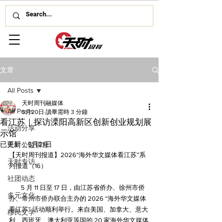
文章
All Posts
天时周刊融媒体
All Posts
5月20日
讀畢需時 3 分鐘
看江苏｜探访溧阳高新区创新创业规划展
活动分享
示馆
已更新：
5月21日
天时公益讲座
【天时周刊报道】2026“海外华文媒体看江苏”系
天时专访
列报道（16）
社团动态
5 月 11 日至 17 日，由江苏省侨办、徐州市侨
多元文化
办、常州市侨办联合主办的 2026 “海外华文媒体
看江苏” 活动顺利举行。来自美国、加拿大、意大
移民文学
利、西班牙、澳大利亚等国的 20 家海外华文媒体