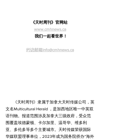
《天时周刊》官网站  
www.cmhnews.ca
  我们一起看世界！
约访邮箱info@cmhnews.ca
《天时周刊》隶属于加拿大天时传媒公司，英
文名Multicultural Herald ，是加西地区唯一中英双
语刊物。报道范围涉及加拿大三级政府，受众范
围覆盖埃德蒙顿、卡尔加里、温哥华、维多利
亚、多伦多等多个主要城市。天时传媒荣获国际
华媒联盟理事单位，2023年成为国务院侨办“海外