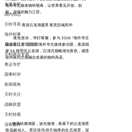
名笔专栏
海外华文媒体独特视角，让世界看见开放、创
新、温情的魅力江苏。
国内动态
天时寻美
夜游云龙湖盛景 夜赏彭城风华
海外时事
夜色渐浓，华灯璀璨，参与 2026 “海外华文
尼山论坛专题报道
媒体看江苏” 活动的海外华文媒体参访团，夜游国
家 5A 级景区云龙湖，沉浸式领略湖光夜色，感受
天时两会专题
徐州夜间文旅融合发展的独特风采。
奥运专栏
国事时评
新闻视角
天时关注
战略联盟
天时转载
晚风轻拂湖面，波光潋滟，夜幕下的云龙湖景
深夜影评
致温婉动人。景区依托得天独厚的生态湖景，深