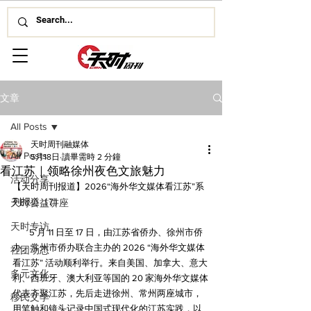
文章
All Posts
天时周刊融媒体
All Posts
5月18日
讀畢需時 2 分鐘
看江苏｜领略徐州夜色文旅魅力
活动分享
【天时周刊报道】2026“海外华文媒体看江苏”系
列报道（7）
天时公益讲座
天时专访
5 月 11 日至 17 日，由江苏省侨办、徐州市侨
办、常州市侨办联合主办的 2026 “海外华文媒体
社团动态
看江苏” 活动顺利举行。来自美国、加拿大、意大
多元文化
利、西班牙、澳大利亚等国的 20 家海外华文媒体
代表齐聚江苏，先后走进徐州、常州两座城市，
移民文学
用笔触和镜头记录中国式现代化的江苏实践，以