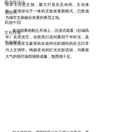
图书馆活动
挖本土历史文脉，聚力打造生态休闲、文化体
验、度假游玩于一体的文旅发展新模式，已然成
东西问
为城市文旅融合发展的典范之地。
风物中国
参访团乘画舫泛舟湖上，沉浸式观看《彭城风
文化传播
华》实景演艺，在悠然行进间重回千年时光，真
节庆寄语
切体悟北宋文豪苏轼在徐州任职期间的生活日常
与人文情怀。绚丽灵动的灯光光影流转，与雅致
大气的现代场馆相映成趣，氛围感十足。