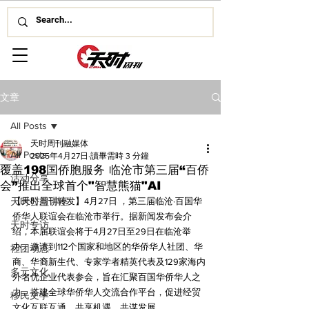
文章
All Posts
天时周刊融媒体
All Posts
2025年4月27日
讀畢需時 3 分鐘
覆盖198国侨胞服务 临沧市第三届“百侨
活动分享
会”推出全球首个"智慧熊猫"AI
天时公益讲座
【天时周刊转发】4月27日 ，第三届临沧·百国华
侨华人联谊会在临沧市举行。据新闻发布会介
天时专访
绍，本届联谊会将于4月27日至29日在临沧举
办，邀请到112个国家和地区的华侨华人社团、华
社团动态
商、华裔新生代、专家学者精英代表及129家海内
多元文化
外名优企业代表参会，旨在汇聚百国华侨华人之
力，搭建全球华侨华人交流合作平台，促进经贸
移民文学
文化互联互通，共享机遇，共谋发展。