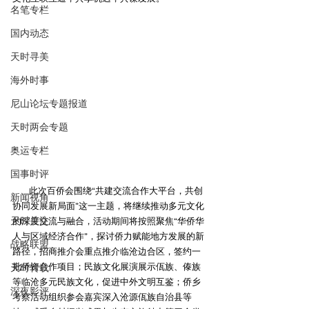
名笔专栏
国内动态
天时寻美
海外时事
尼山论坛专题报道
天时两会专题
奥运专栏
国事时评
        此次百侨会围绕“共建交流合作大平台，共创
新闻视角
协同发展新局面”这一主题，将继续推动多元文化
天时关注
的深度交流与融合，活动期间将按照聚焦“华侨华
人与区域经济合作”，探讨侨力赋能地方发展的新
战略联盟
路径，招商推介会重点推介临沧边合区，签约一
批侨资合作项目；民族文化展演展示佤族、傣族
天时转载
等临沧多元民族文化，促进中外文明互鉴；侨乡
深夜影评
考察活动组织参会嘉宾深入沧源佤族自治县等