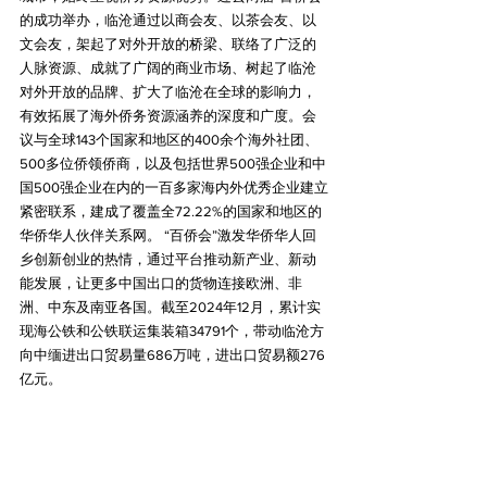
的成功举办，临沧通过以商会友、以茶会友、以
文会友，架起了对外开放的桥梁、联络了广泛的
人脉资源、成就了广阔的商业市场、树起了临沧
对外开放的品牌、扩大了临沧在全球的影响力，
有效拓展了海外侨务资源涵养的深度和广度。会
议与全球143个国家和地区的400余个海外社团、
500多位侨领侨商，以及包括世界500强企业和中
国500强企业在内的一百多家海内外优秀企业建立
紧密联系，建成了覆盖全72.22%的国家和地区的
华侨华人伙伴关系网。 “百侨会”激发华侨华人回
乡创新创业的热情，通过平台推动新产业、新动
能发展，让更多中国出口的货物连接欧洲、非
洲、中东及南亚各国。截至2024年12月，累计实
现海公铁和公铁联运集装箱34791个，带动临沧方
向中缅进出口贸易量686万吨，进出口贸易额276
亿元。
据悉，第三届百侨会秉持积极向上、合作共赢的
发展理念，将全力推动百侨会朝着“全球化、国际
化、科技化、多元化、务实化”的方向蓬勃发展。
天时周刊
临沧
百侨会