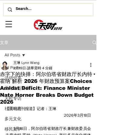
文章
All Posts
王琳 Lynn Wang
All Posts
3月19日
讀畢需時 4 分鐘
赤字下的抉择：阿尔伯塔省财政厅长内特·
活动分享
霍纳 解析 2026 年财政预算案Choices
Amidst Deficit: Finance Minister
天时公益讲座
Nate Horner Breaks Down Budget
天时专访
2026
社团动态
【天时周刊报道】记者：王琳
2026年3月18日
多元文化
        3月18日，阿尔伯塔省财政厅长兼财政委员会
移民文学