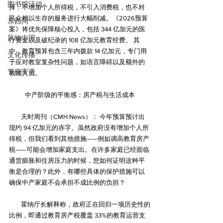
图书馆活动
择：不增加个人所得税，不引入消费税，也不对
民众赖以生存的服务进行大幅削减。《2026预算
东西问
案》将优先保障核心投入，包括 344 亿加元的医
风物中国
疗资金以及破纪录的 108 亿加元教育经费。 其
中，教育预算包含三年内拨款 14 亿加元，专门用
文化传播
于应对教室复杂性问题，如语言障碍以及额外的
节庆寄语
教辅人员。
中产阶级的平衡感：房产税与生活成本
        天时周刊（CMH News）： 今年预算预计出
现约 94 亿加元的赤字。虽然政府没有增加个人所
得税，但我们看到其他措施——例如调高教育房产
税——可能会增加家庭支出。在许多家庭已经面临
通货膨胀和住房压力的时候，您如何证明这种平
衡是合理的？此外，有哪些具体的保护措施可以
确保中产家庭不会承担不成比例的负担？
        霍纳厅长解释称，政府正在回归一项历史性的
比例，即通过教育房产税覆盖 33%的教育运营支