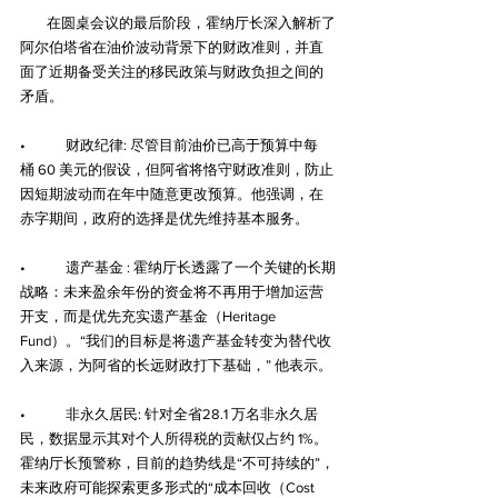
        在圆桌会议的最后阶段，霍纳厅长深入解析了
阿尔伯塔省在油价波动背景下的财政准则，并直
面了近期备受关注的移民政策与财政负担之间的
矛盾。
•            财政纪律: 尽管目前油价已高于预算中每
桶 60 美元的假设，但阿省将恪守财政准则，防止
因短期波动而在年中随意更改预算。他强调，在
赤字期间，政府的选择是优先维持基本服务。
•            遗产基金 : 霍纳厅长透露了一个关键的长期
战略：未来盈余年份的资金将不再用于增加运营
开支，而是优先充实遗产基金（Heritage 
Fund）。“我们的目标是将遗产基金转变为替代收
入来源，为阿省的长远财政打下基础，” 他表示。
•            非永久居民: 针对全省28.1 万名非永久居
民，数据显示其对个人所得税的贡献仅占约 1%。
霍纳厅长预警称，目前的趋势线是“不可持续的”，
未来政府可能探索更多形式的“成本回收（Cost 