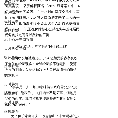
主席内特·霍纳（Nate Horner）举行多元文化媒体
名笔专栏
圆桌会议，深度解析阿省《2026预算案》中 94 
亿加元的赤字成因。在半小时的深度交流中，霍
国内动态
纳厅长明确表示，尽管人口激增带来了巨大的开
天时寻美
支压力，但省府承诺不会上调个人所得税或销售
税（PST），试图在保障核心公共服务与减轻居民
海外时事
税务负担之间寻找微妙的平衡。 
尼山论坛专题报道
核心立场：赤字下的“民生保卫战”
天时两会专题
奥运专栏
        霍纳厅长坦诚地指出，94 亿加元的赤字反映
了当前的经济现实：全球经济的不确定性、资源
国事时评
收入的下降，以及必须跟上人口显著增长的迫切
新闻视角
需求。
天时关注
        “事实是，人口增加意味着省政府需要投入更
多资金，” 他表示，“人口增长不是坏事，但这是
战略联盟
我们的现实。我们打算支持那些现在将阿省称为
天时转载
家园的新居民。”
深夜影评
        为了保护家庭开支，政府做出了非常明确的抉