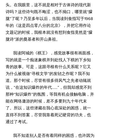
头。在我眼里，这不就是相对于古体诗的现代新
诗吗？这些诗句既不晦涩，也不拗口，哪里就“朦
胧”了呢？乃至多年以后，当我读到食指写于1968
年的《这是四点零八分的北京》，并把它用作论
文题记的时候，我根本就没有想到食指竟然是“朦
胧诗”派的奠基者和开山鼻祖。
        我读阿城的《棋王》，感觉故事很有画面感，
写的就是一个痴迷象棋并到处找人下棋的下乡知
青的故事。可是，这跟寻根有什么关系呢？它又
为什么被视做“寻根文学”的发轫之作呢？我不知
道。那个时候，尽管有很多得风气之先者动辄就
说，“在这知识爆炸的年代……”，但我却感觉不到
那种“知识爆炸”的氛围，等我有机会接触电脑，并
能在网络遨游的时候，差不多要到九十年代末
了。所以，这些潜藏在我心底深处的困惑，就一
直得不到答案，尽管我靠着死记硬背的功夫，也
通过了考试。
        我不知道别人是否有着同样的困惑，也许因为