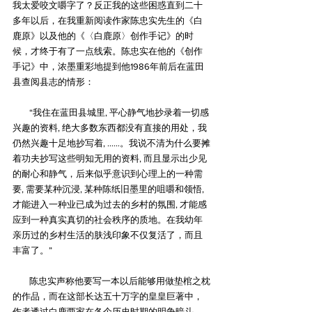
我太爱咬文嚼字了？反正我的这些困惑直到二十
多年以后，在我重新阅读作家陈忠实先生的《白
鹿原》以及他的《〈白鹿原〉创作手记》的时
候，才终于有了一点线索。陈忠实在他的《创作
手记》中，浓墨重彩地提到他1986年前后在蓝田
县查阅县志的情形：
        “我住在蓝田县城里, 平心静气地抄录着一切感
兴趣的资料, 绝大多数东西都没有直接的用处，我
仍然兴趣十足地抄写着, ……。我说不清为什么要摊
着功夫抄写这些明知无用的资料, 而且显示出少见
的耐心和静气，后来似乎意识到心理上的一种需
要, 需要某种沉浸, 某种陈纸旧墨里的咀嚼和领悟, 
才能进入一种业已成为过去的乡村的氛围, 才能感
应到一种真实真切的社会秩序的质地。在我幼年
亲历过的乡村生活的肤浅印象不仅复活了，而且
丰富了。”
        陈忠实声称他要写一本以后能够用做垫棺之枕
的作品，而在这部长达五十万字的皇皇巨著中，
作者透过白鹿两家在各个历史时期的明争暗斗，