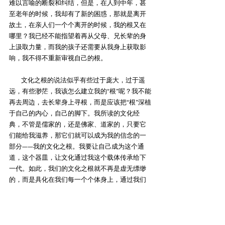
难以言喻的断裂和纠结，但是，在人到中年，甚
至老年的时候，我却有了新的困惑，那就是离开
故土，在亲人们一个个离开的时候，我的根又在
哪里？我已经不能指望着再从父母、兄长辈的身
上汲取力量，而我的孩子还需要从我身上获取影
响，我不得不重新审视自己的根。
        文化之根的说法似乎有些过于庞大，过于遥
远，有些渺茫，我该怎么建立我的“根”呢？我不能
再去周边，去长辈身上寻根，而是应该把“根”深植
于自己的内心，自己的脚下。我所读的文化经
典，不管是儒家的，还是佛家、道家的，只要它
们能给我滋养，那它们就可以成为我的信念的一
部分——我的文化之根。我要让自己成为这个通
道，这个器皿，让文化通过我这个载体传承给下
一代。如此，我们的文化之根就不再是虚无缥缈
的，而是具化在我们每一个个体身上，通过我们
一个个独立的个体，再传承给我们的后代，我们
周围的人。
        二战中，被迫流亡国外的德国作家托马斯·曼