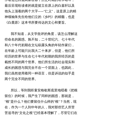
最后呈现给读者的就是挺立在原上的白嘉轩以及
他头上顶着的两个大字——“仁义”，这是原上的精
神领袖朱先生给他们立的《乡约》的精髓，也是
《白鹿原》这本书所要传达的文心和要旨。
        我不知道，从文学批评的角度，该怎么理解这
些命名的困惑。孰不知，二十世纪六、七十年代
和八十年代初期在文坛崭露头角的年轻作家们，
在年龄上可能只比我大二十来岁，但是，他们所
经历的世界与生在七十年代初期的我所经历的是
截然不同的两个世界。他们所生活的社会现实和
成长的困惑与我完全不在一个层面上，也因此，
我们虽然使用着同一种语言，但是诉说的似乎是
两个完全不同的世界。
        所以，等到我听童安格歇斯底里地唱着《把根
留住》的时候，我产生了同样的困惑，那就是，
“根”是什么？他们要留住什么样的“根”？当然，现
在，作为一个人到中年的人，我对那些艺人所苦
苦追寻的“文化之根”已经基本理解了，尽管它们在