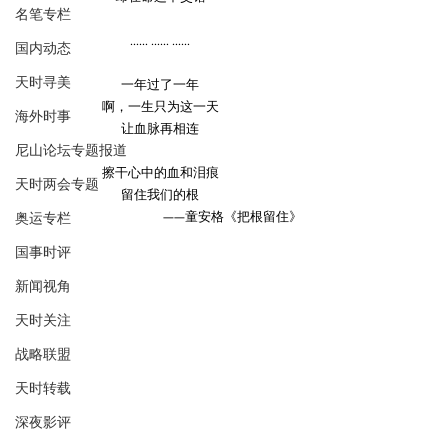
名笔专栏
…… …… ……
国内动态
天时寻美
一年过了一年
啊，一生只为这一天
海外时事
让血脉再相连
尼山论坛专题报道
擦干心中的血和泪痕
天时两会专题
留住我们的根
——童安格《把根留住》
奥运专栏
国事时评
新闻视角
天时关注
战略联盟
天时转载
深夜影评