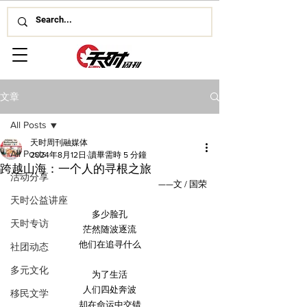
文章
All Posts
天时周刊融媒体
All Posts
2024年8月12日
讀畢需時 5 分鐘
跨越山海：一个人的寻根之旅
活动分享
——文 / 国荣
天时公益讲座
多少脸孔
天时专访
茫然随波逐流
他们在追寻什么
社团动态
多元文化
为了生活
人们四处奔波
移民文学
却在命运中交错