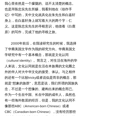
我心里依然是一个朦胧的、说不太清楚的概念。
也是拜陈忠实先生所赐，我看到他在《创作手
记》中写的，关中文化就具化在朱先生和白嘉轩
身上，在白嘉轩身上就写着大大的两个字：仁
义。这是陈忠实先生的寻根意识，他借着《白鹿
原》的写作，完成了他的寻根之旅。
        2000年前后，在我读研究生的时候，我选择
了华裔美国文学作为我的研究方向。华裔美国文
学研究中有一个基本概念，那就是文化认同
（cultural identity）。简言之，对生活在海外的华
人来说，文化认同就是生活在本族裔的文化圈之
外的华人对大中华文化的接受、体认。与之相伴
的还有一个比较tricky或者说似是而非的概念，那
就是“想象的族群”，意思是说，我们所谓的国族执
念，不过是一个想像的、建构出来的概念而已。
作为一个生在中国、长在中国的成年人，虽然也
有一些海外散居的经历，但是，我的文化认同不
像那些ABC（American-born Chinese）或者
CBC（Canadian-born Chinese），没有经历那些