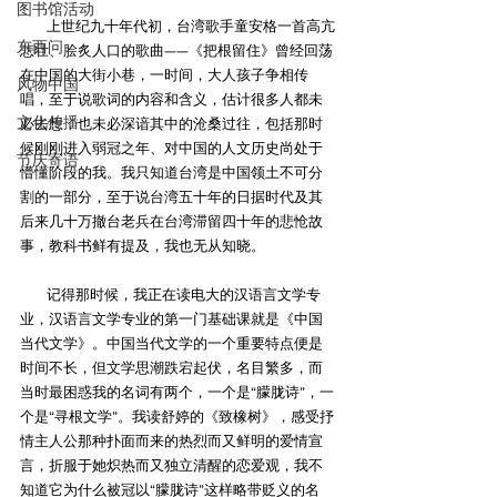
图书馆活动
        上世纪九十年代初，台湾歌手童安格一首高亢
东西问
悲壮、脍炙人口的歌曲——《把根留住》曾经回荡
在中国的大街小巷，一时间，大人孩子争相传
风物中国
唱，至于说歌词的内容和含义，估计很多人都未
文化传播
必去想，也未必深谙其中的沧桑过往，包括那时
候刚刚进入弱冠之年、对中国的人文历史尚处于
节庆寄语
懵懂阶段的我。我只知道台湾是中国领土不可分
割的一部分，至于说台湾五十年的日据时代及其
后来几十万撤台老兵在台湾滞留四十年的悲怆故
事，教科书鲜有提及，我也无从知晓。
        记得那时候，我正在读电大的汉语言文学专
业，汉语言文学专业的第一门基础课就是《中国
当代文学》。中国当代文学的一个重要特点便是
时间不长，但文学思潮跌宕起伏，名目繁多，而
当时最困惑我的名词有两个，一个是“朦胧诗”，一
个是“寻根文学”。我读舒婷的《致橡树》，感受抒
情主人公那种扑面而来的热烈而又鲜明的爱情宣
言，折服于她炽热而又独立清醒的恋爱观，我不
知道它为什么被冠以“朦胧诗”这样略带贬义的名