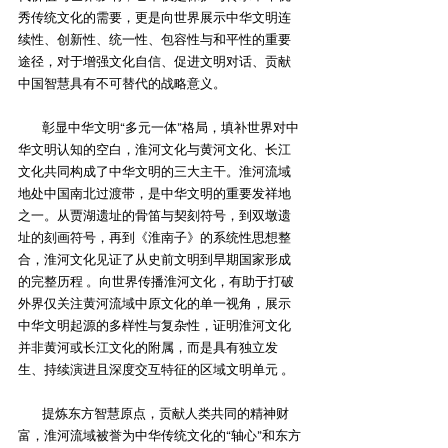
秀传统文化的需要，更是向世界展示中华文明连
续性、创新性、统一性、包容性与和平性的重要
途径，对于增强文化自信、促进文明对话、贡献
中国智慧具有不可替代的战略意义。
彰显中华文明“多元一体”格局，填补世界对中
华文明认知的空白‌，淮河文化与黄河文化、长江
文化共同构成了中华文明的三大主干。淮河流域
地处中国南北过渡带，是中华文明的重要发祥地
之一。从贾湖遗址的骨笛与契刻符号，到双墩遗
址的刻画符号，再到《淮南子》的系统性思想整
合，淮河文化见证了从史前文明到早期国家形成
的完整历程 。向世界传播淮河文化，有助于打破
外界仅关注黄河流域中原文化的单一视角，展示
中华文明起源的多样性与复杂性，证明淮河文化
并非黄河或长江文化的附属，而是具有独立发
生、持续演进且深度交互特征的区域文明单元 。
提炼东方智慧原点，贡献人类共同的精神财
富‌，淮河流域被誉为中华传统文化的“轴心”和东方