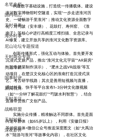
名笔专栏
构建数字基础设施，打造统一传播载体。建设
淮河数字博物馆时空隧道，实现“一步走进淮河历
国内动态
史、一键畅游千里淮河”；推动文化资源全面数字
天时寻美
化‌，对芍陂（安丰塘）、花鼓灯、寿州窑、《淮
南子》等核心IP进行高精度三维扫描、全息记录与
海外时事
AI修复，建立开放共享的淮河文化数字资源库。
尼山论坛专题报道
创新传播形式，强化互动与体验。首先要开发
天时两会专题
沉浸式文旅产品‌，推出“淮河文化元宇宙”“AR厨房”
奥运专栏
（如淮扬菜制作演示）、“淝水之战VR战场”等互
动项目，在楚汉文化核心区的淮南打造沉浸式演
国事时评
艺、考古研学线路；其次是善用短视频与直播‌，
通过抖音、快手等平台发布1–3分钟文化微视频
新闻视角
（如“一分钟了解花鼓灯”“芍陂水利智慧”），结合
天时关注
战略联盟
实施分众传播，精准触达不同群体‌。首先是面
天时转载
向老年群体（如65岁以上）‌，利用《安徽日报》
等传统媒体+微信公众号推送深度图文（如“大禹治
深夜影评
水”“陆游与淮河”等故事化内容），在社区文化