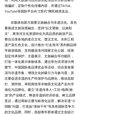
动；利用大数据与自然语言处理技术分析目标市
场偏好，定制个性化传播内容，并通过TikTok、
YouTube等国际平台向“Z世代”网民精准送达。
在载体创新方面要文旅融合与非遗活化。首先
要推进文旅深度融合‌，坚持“以文塑旅、以旅彰
文”，将淮河文化资源转化为高品质的旅游产品。
整合沿淮各地的老庄文化、楚汉文化、水利工程
遗产及红色文化，设计推出“行走淮河”系列精品研
学旅游线路。支持建设淮河国家文化公园，统筹
划定传承保护、主题展示、文旅融合等功能区，
打造一体化展示体验体系。通过举办洪泽湖大闸
蟹节、中国国际食品博览会等活动，结合美食展
演与非遗市集，增强文化的吸引力与参与度；其
次要促进非遗的生产性保护与品牌化‌，推动花鼓
灯、泗州戏、阜阳剪纸等非物质文化遗产走向市
场化与品牌化。建立“非遗传承人+工坊+电商/旅
游”的产业模式，释放非遗的经济价值。树立品牌
意识，通过商标注册与标准化运营，解决非遗“小
弱散”问题，打造如“淮味千年”等具有国际竞争力
的文化品牌。同时，鼓励青年群体通过文创设计