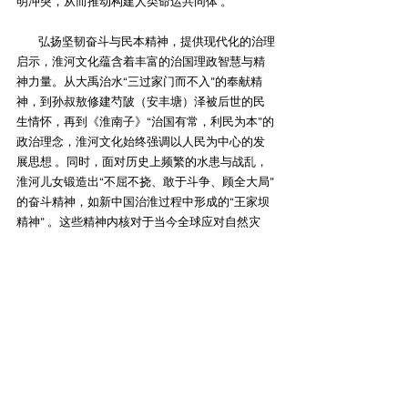
明冲突，从而推动构建人类命运共同体 。
弘扬坚韧奋斗与民本精神，提供现代化的治理
启示‌，淮河文化蕴含着丰富的治国理政智慧与精
神力量。从大禹治水“三过家门而不入”的奉献精
神，到孙叔敖修建芍陂（安丰塘）泽被后世的民
生情怀，再到《淮南子》“治国有常，利民为本”的
政治理念，淮河文化始终强调以人民为中心的发
展思想 。同时，面对历史上频繁的水患与战乱，
淮河儿女锻造出“不屈不挠、敢于斗争、顾全大局”
的奋斗精神，如新中国治淮过程中形成的“王家坝
精神” 。这些精神内核对于当今全球应对自然灾
害、推进社会治理现代化、实现可持续发展具有
重要的借鉴意义。
打造独特的文化品牌，提升国家文化软实力与
国际影响力‌，淮河文化拥有众多世界级文化标
识，如淮安的“世界美食之都”称号、淮南的豆腐技
艺与《淮南子》、蚌埠的双墩遗址等 。通过系统
化、品牌化的国际传播，如打造“淮味千年”等区域
公共品牌，将抽象的文化资产转化为可感知的产