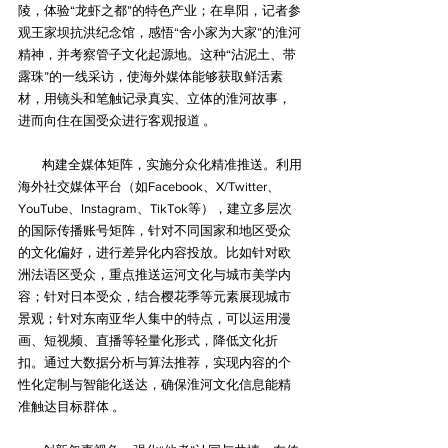
陵，体验“龙虾之都”的特色产业；在阜阳，记者参
观王家坝抗洪纪念馆，感悟“舍小家为大家”的淮河
精神，并考察管子文化起源地。这种“沾泥土、带
露珠”的一线采访，使海外媒体能够获取鲜活素
材，用镜头和笔触记录真实、立体的淮河故事，
进而向住在国受众进行客观报道 。
构建全媒体矩阵，实施分众化精准推送‌。利用
海外社交媒体平台（如Facebook、X/Twitter、
YouTube、Instagram、TikTok等），建立多层次
的国际传播账号矩阵，针对不同国家和地区受众
的文化偏好，进行差异化内容投放。比如针对欧
洲法语区受众，重点推送运河文化与城市美学内
容；针对日本受众，结合樱花季等元素展现城市
景观；针对东南亚华人集中的特点，可以运用漫
画、短视频、直播等轻量化形式，降低文化折
扣。通过大数据分析与算法推荐，实现内容的个
性化定制与智能化送达，确保淮河文化信息能精
准触达目标群体 。