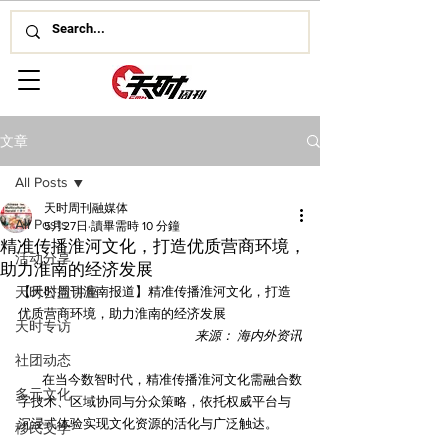
文章
All Posts
天时周刊融媒体
All Posts
5月27日
讀畢需時 10 分鐘
精准传播淮河文化，打造优质营商环境，
活动分享
助力淮南的经济发展
天时公益讲座
【天时周刊淮南报道】精准传播淮河文化，打造
优质营商环境，助力淮南的经济发展
天时专访
来源： 海内外资讯
社团动态
在当今数智时代，精准传播淮河文化需融合数
多元文化
字技术、区域协同与分众策略，依托权威平台与
沉浸式体验实现文化资源的活化与广泛触达。
移民文学