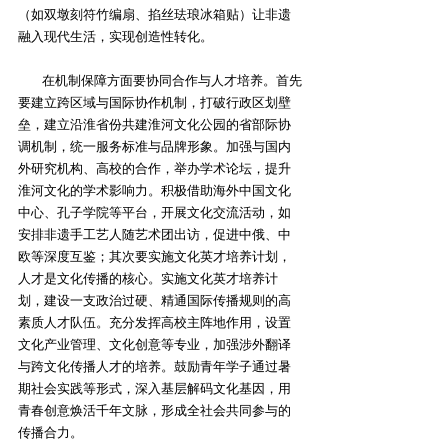
（如双墩刻符竹编扇、掐丝珐琅冰箱贴）让非遗
融入现代生活，实现创造性转化。
在机制保障方面要协同合作与人才培养。首先
要建立跨区域与国际协作机制‌，打破行政区划壁
垒，建立沿淮省份共建淮河文化公园的省部际协
调机制，统一服务标准与品牌形象。加强与国内
外研究机构、高校的合作，举办学术论坛，提升
淮河文化的学术影响力。积极借助海外中国文化
中心、孔子学院等平台，开展文化交流活动，如
安排非遗手工艺人随艺术团出访，促进中俄、中
欧等深度互鉴；其次要实施文化英才培养计划‌，
人才是文化传播的核心。实施文化英才培养计
划，建设一支政治过硬、精通国际传播规则的高
素质人才队伍。充分发挥高校主阵地作用，设置
文化产业管理、文化创意等专业，加强涉外翻译
与跨文化传播人才的培养。鼓励青年学子通过暑
期社会实践等形式，深入基层解码文化基因，用
青春创意焕活千年文脉，形成全社会共同参与的
传播合力。