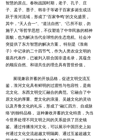
智慧的原点。春秋战国时期，老子、孔子、庄
子、孟子、墨子、韩非子等诸子百家多诞生或活
跃于淮河流域，形成了“百家争鸣”的文化盛景 。
其中，“天人合一”、“道法自然”、“己所不欲，勿
施于人”等哲学思想，不仅塑造了中华民族的精神
面貌，也为解决当代全球性的生态危机、社会冲
突提供了东方智慧的解决方案 。特别是《淮南
子》中记录的二十四节气，作为人类农业文明的
最高代表作，已被列入联合国非遗名录，其蕴含
的顺应自然、和谐共生的理念具有普世价值 。
展现兼容并蓄的开放品格，促进文明交流互
鉴‌，淮河文化具有鲜明的过渡性与包容性，是南
北文化、东西文明交汇融合的典范。它融合了中
原文化的厚重、楚文化的浪漫、吴越文化的灵动
以及齐鲁文化的礼乐，形成了“融汇四方、自成脉
络”的独特品格 。这种兼收并蓄的文化特质，为当
今世界处理不同文明之间的关系提供了历史镜
鉴。通过传播淮河文化，可以展示中国历史上如
何通过文化交流超越文明隔阂、通过互鉴超越文