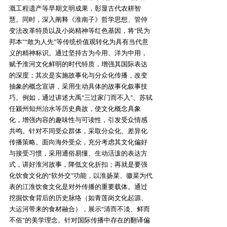
溉工程遗产等早期文明成果，彰显古代农耕智
慧。同时，深入阐释《淮南子》哲学思想、管仲
变法改革特质以及小岗精神等红色基因，将“民为
邦本”“敢为人先”等传统价值观转化为具有当代意
义的精神标识。通过坚持古为今用、洋为中用，
赋予淮河文化鲜明的时代特质，增强其国际表达
的深度；其次是实施故事化与分众化传播‌，改变
抽象的概念宣讲，采用生动具体的故事化叙事技
巧。例如，通过讲述大禹“三过家门而不入”、苏轼
任颍州知州治水等历史典故，使文化概念具象
化，增强内容的趣味性与可读性，引发受众情感
共鸣。针对不同受众群体，采取分众化、差异化
传播策略。面向海外受众，充分考虑其文化偏好
与接受习惯，采用通俗易懂、生动活泼的表达方
式，讲好淮河故事，降低文化折扣；再就是要强
化饮食文化的“软外交”功能‌，以淮扬菜、徽菜为代
表的江淮饮食文化是对外传播的重要载体。通过
挖掘饮食背后的历史脉络（如青莲岗文化起源、
大运河带来的食材融合），展示“清而不淡、鲜而
不俗”的美学理念。针对国际传播中存在的翻译偏