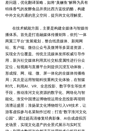
差问题，优化翻译策略，如将“臭鳜鱼”解释为具有
特殊香气的发酵食品并类比西方蓝纹奶酪，构建
中外文化共通的意义空间，提升跨文化理解度。
在技术赋能方面，主要是构建全媒体与智媒传
播体系。首先是打造融媒体传播矩阵‌，依托“一体
两翼三平台”发展规划，整合纸质媒体、新闻网
站、客户端、微信公众号及微博等多渠道资源，
实现全方位覆盖。传统主流媒体发挥权威引导作
用，新兴社交媒体利用其社交粘度属性进行分众
定位，短视频与直播平台则提供沉浸互动体验，
形成报、网、端、微、屏一体化的全媒体传播格
局；其次是运用智能科技重构文化体验‌，在智媒
时代，利用AI、VR、全息投影、数字孪生等技术
手段，推动淮河文化资源的数字化、网络化与智
能化。淮安中国漕运博物馆运用全息投影再现明
清漕运盛景；淮扬菜文化博物馆引入VR技术，让
游客虚拟参与名菜制作过程；打造“数字淮河文化
公园”，通过超高清修复经典影像、AI合成虚拟历
史场景，实现文化遗产的全景式展示与实时互