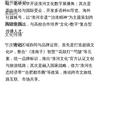
图书馆活动
站、老年大学开设淮河文化数字展播角；其次是
面向年轻与国际受众‌，开发多语种AI导览、海外
东西问
社媒账号，以“淮河非遗”“治淮精神”为主题策划跨
风物中国
国话题挑战，与高校合作培养“文化+数字”复合型
文化传播
节庆寄语
强化区域协同与品牌运营‌。首先是打造超级文
化IP‌，整合“《淮南子》智慧”“花鼓灯”“芍陂”等元
素，统一品牌标识，推出“淮河文化”官方认证文创
与旅游线路；其次是融入国家战略‌，借力“淮河生
态经济带”“合肥都市圈”等政策，推动跨市文旅线
路互联、市场共享。