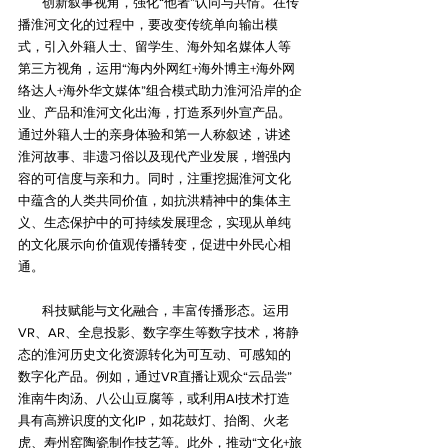
创新叙事视角，强化“他者”认同与共情‌。在传
播淮河文化的过程中，要改变传统单向输出模
式，引入外籍人士、留学生、海外知名媒体人等
第三方视角，运用“海内外网红+海外博主+海外网
络达人+海外华文媒体”组合模式助力淮河沿岸的企
业、产品和淮河文化出海，打造系列外宣产品。
通过外籍人士的亲身体验和第一人称叙述，讲述
淮河故事、非遗习俗以及现代产业发展，增强内
容的可信度与亲和力。同时，注重挖掘淮河文化
中蕴含的人类共同价值，如抗洪精神中的集体主
义、生态保护中的可持续发展理念，实现从单纯
的文化展示向价值观传播转变，促进中外民心相
通。
科技赋能与文化融合，丰富传播形态‌。运用
VR、AR、全息投影、数字孪生等数字技术，将静
态的淮河历史文化资源转化为可互动、可感知的
数字化产品。例如，通过VR直播让观众“云品尝”
淮南牛肉汤、八公山豆腐等，或利用AI技术打造
具有高辨识度的文化IP，如花鼓灯、抬阁、火老
虎、寿州窑陶瓷制作技艺‌等。此外，推动“文化+旅