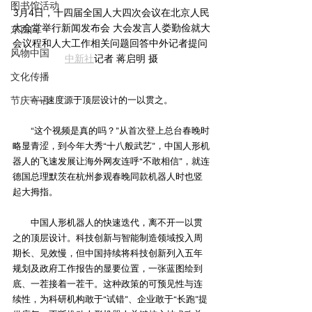
图书馆活动
3月4日，十四届全国人大四次会议在北京人民
大会堂举行新闻发布会 大会发言人娄勤俭就大
东西问
会议程和人大工作相关问题回答中外记者提问 
风物中国
中新社
记者 蒋启明 摄
文化传播
节庆寄语
　　——速度源于顶层设计的一以贯之。
　　“这个视频是真的吗？”从首次登上总台春晚时
略显青涩，到今年大秀“十八般武艺”，中国人形机
器人的飞速发展让海外网友连呼“不敢相信”，就连
德国总理默茨在杭州参观春晚同款机器人时也竖
起大拇指。
　　中国人形机器人的快速迭代，离不开一以贯
之的顶层设计。科技创新与智能制造领域投入周
期长、见效慢，但中国持续将科技创新列入五年
规划及政府工作报告的显要位置，一张蓝图绘到
底、一茬接着一茬干。这种政策的可预见性与连
续性，为科研机构敢于“试错”、企业敢于“长跑”提