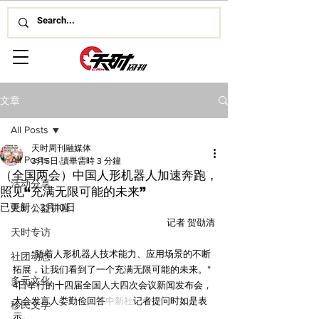
文章
All Posts
天时周刊融媒体
All Posts
3月5日
讀畢需時 3 分鐘
（全国两会）中国人形机器人加速奔跑，
活动分享
照见“充满无限可能的未来”
已更新：
3月10日
天时公益讲座
记者 贺劭清
天时专访
　　“随着人形机器人技术能力、应用场景的不断
社团动态
拓展，让我们看到了一个充满无限可能的未来。”
多元文化
4日举行的十四届全国人大四次会议新闻发布会，
大会发言人娄勤俭回答
中新社
记者提问时如是表
移民文学
示。