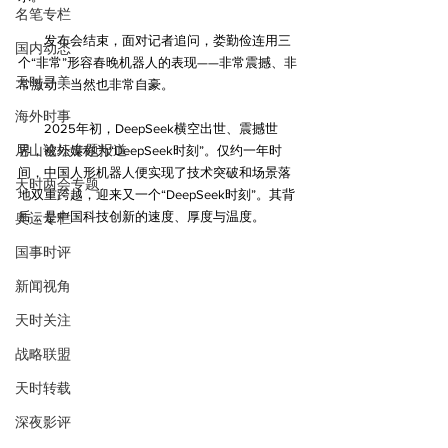
名笔专栏
　　发布会结束，面对记者追问，娄勤俭连用三
国内动态
个“非常”形容春晚机器人的表现——非常震撼、非
天时寻美
常激动，当然也非常自豪。
海外时事
　　2025年初，DeepSeek横空出世、震撼世
尼山论坛专题报道
界，被外媒称为“DeepSeek时刻”。仅约一年时
间，中国人形机器人便实现了技术突破和场景落
天时两会专题
地双重跨越，迎来又一个“DeepSeek时刻”。其背
后，是中国科技创新的速度、厚度与温度。
奥运专栏
国事时评
新闻视角
天时关注
战略联盟
天时转载
深夜影评