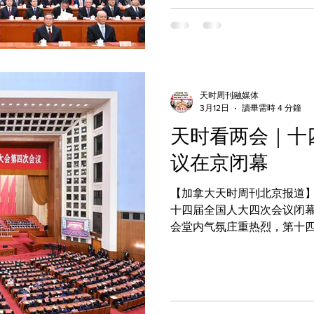
主持，全国政协多位副主席
乐际、蔡奇、丁薛祥、李希
就座，见证会议闭幕这一重要
2059人，出席人数符合相
项决议，夯实履职成果 会议现场经表决，顺利通过多项重要文件，
包括政协第十四届全国委员
天时周刊融媒体
的决议、关于政协十四届三
3月12日
讀畢需時 4 分鐘
提案委员会关于十四届四次
天时看两会｜十
治决议，各项议程均圆满落地
议在京闭幕
【加拿大天时周刊北京报道】
十四届全国人大四次会议闭幕 2026 年 3 月 12 日下午，北京人
会堂内气氛庄重热烈，第十
满完成各项议程后胜利闭幕
盛会，为中国未来五年的发
理能力现代化注入了强劲动力。 闭幕会由大会主席团常务
行主席赵乐际主持。主席台
务主席、执行主席，以及习