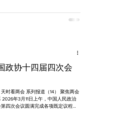
局发展、涉企执法、生态环保等热点话
方向，回应社会与民生关切。 司法部
入企” 司法部部长贺荣介
执法专项行动成效显著，聚焦违规执
查处纠正案件6万余件，为企业挽回经
企业松绑减负、提振发展信心。今年将
，实现执法信息公开透明，让执法流程
品、安全生产、生态环境等重点领域，
国政协十四届四次会
对首次、轻微违法且符合法定条件的，
群众安全，以柔性执法助力社会和谐。
天时看两会 系列报道（14） 聚焦两会
政治
会第四次会议圆满完成各项既定议程，
。此次会议凝聚各界共识、汇聚奋进力
族复兴伟业凝聚起广泛合力，为“十五
国政协主席王沪宁