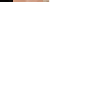
次；全国每天有约1亿人乘坐
1亿人乘坐出租车网约车通勤
件，平均每人每周收3件快递。 “十四五”期间，“6轴7廊8通道
综合立体交通网主骨架建成率
署完善现代化综合交通运输
由90%提升至95%以上。 目前全国高速公路服务区充电设施覆盖率
已达98.8%，今年重点是提
排队长