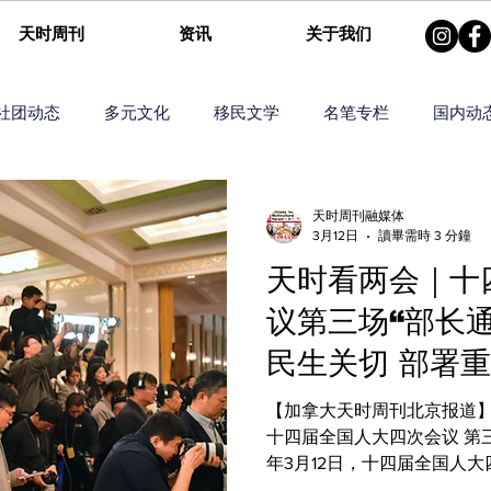
天时周刊
资讯
关于我们
社团动态
多元文化
移民文学
名笔专栏
国内动
运专栏
国事时评
新闻视角
天时关注
战略联盟
天时周刊融媒体
3月12日
讀畢需時 3 分鐘
天时看两会｜十
文化传播
节庆寄语
议第三场“部长
民生关切 部署
【加拿大天时周刊北京报道】
十四届全国人大四次会议 第三场
年3月12日，十四届全国人大
动在人民大会堂举行，司法