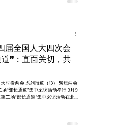
，共同见证这一重要时刻。会议应出席
2762人，出席人数符合法定人数。 批准报
期我国经济社会发展取得的重大成就，充
并同意报告提出的 “十五五” 时期主
 年工作部署。这既是对过往成绩的总
四届全国人大四次会
，为全国上下齐心协力
通道”：直面关切，共
天时看两会 系列报道（13） 聚焦两会
“部长通道”集中采访活动举行 3月9
第二场“部长通道”集中采访活动在北
输部部长刘伟： 目前我国平均每人每周
前全国每天高速公路上约3000万辆小
00万人次，民航运送约200多万人