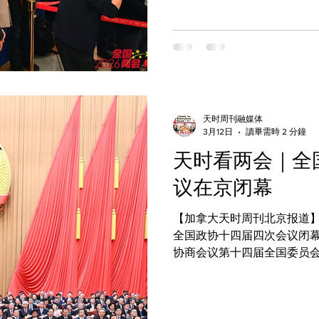
依次亮相，围绕“十五五”开
题，传递权威声音、明确工作
部长贺荣： 今年将在全国统一推行“扫码
绍，去年全国规范涉企行政
法、趋利性执法等突出问题，
济损失近300亿元，切实为
在全国统一推行“扫码入企”
天时周刊融媒体
3月12日
讀畢需時 2 分鐘
一目了然。 贺荣强调，规范执法并非放松监管，而是恪守法治原
则、宽严相济。针对食品药
天时看两会｜全
坚持最严标准、严格监管；
议在京闭幕
依法免罚，以刚性执法守护
【加拿大天时周刊北京报道】
全国政协十四届四次会议闭幕 2026年3月11日上午，中国人民
协商会议第十四届全国委员
在北京人民大会堂胜利闭幕
量，为中国式现代化建设、民
五”时期开局起步筑牢团结奋斗根基。 闭幕会由全