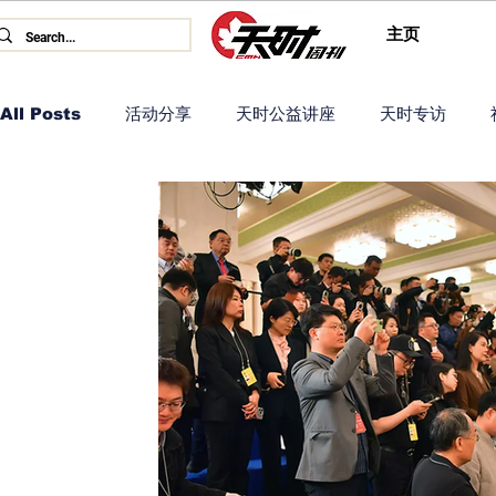
主页
All Posts
活动分享
天时公益讲座
天时专访
海外时事
尼山论坛专题报道
天时两会专题
奥
深夜影评
图书馆活动
东西问
风物中国