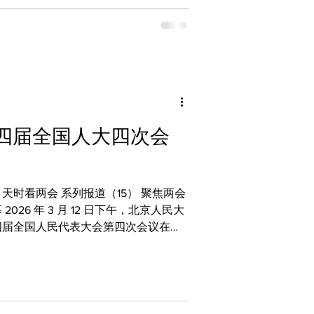
在主席台前排就座，习近平、李强、赵
、韩正等党和国家领导人一同在主席台
时刻。大会应出席委员2125人，实到
关规定，会议依规有序推进。 表决通过多
会第四次会议关于常务委员会工作报告
次会议以来提案工作情况报告的决议、
会议提案审查情况的报告，以及会议政
四届全国人大四次会
。 锚定履职方向，助力发展大局
天时看两会 系列报道（15） 聚焦两会
民大
四届全国人民代表大会第四次会议在圆
。这场汇聚全国智慧、凝聚广泛共识的
展锚定了方向，也为国家治理体系和治
主席、执
之上，李鸿忠、王东明等大会主席团常
近平、李强、王沪宁等党和国家领导