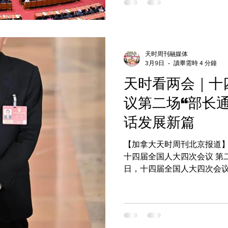
人，与主席团成员一同就座
代表 2878 人，实际出席 
告，肯定发展成就 会议经表决，通过了关于政府工作报告的决议。
决议高度评价 “十四五” 时
天时周刊融媒体
分肯定国务院过去一年的工作，
3月9日
讀畢需時 4 分鐘
要目标、重大任务及 2026
天时看两会｜十
结，更是对未来发展的期许
议第二场“部长
话发展新篇
【加拿大天时周刊北京报道】
十四届全国人大四次会议 第二场
日，十四届全国人大四次会议
京人民大会堂举行。 交通运
收3件快递 交通运输部部长刘伟3月9日在十四届全国人大四次会议
第二场“部长通道”上表示，目
客车通行，高铁发送旅客约10