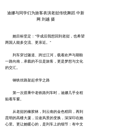
迪娜与同学们为旅客表演老挝传统舞蹈 中新
网 刘越 摄
　　她目标坚定：“学成后我想回到老挝，也希望
两国人能多交流、更亲近。”
　　列车穿过隧道、跨过江河，载着欢声与期盼
一路向南，承载的不仅是旅客，更是梦想与文化
的交汇。
　　钢铁丝路架起求学之路
　　第一次搭乘中老铁路列车时，迪娜几乎全程
贴着车窗。
　　从老挝的橡胶林，到云南的金色稻田，再到
昆明的高楼大厦，沿途风景的变换，深深印在她
心里。更让她暖心的，是列车上的细节：有中文