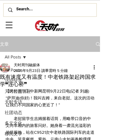
文章
All Posts
天时周刊融媒体
All Posts
2025年9月23日
讀畢需時 5 分鐘
既有速度又有温度！中老铁路架起跨国求
活动分享
学“连心桥”
天时公益讲座
【天时周刊】中新网昆明9月22日电(记者 刘越)
“萨拜迪(你好)！我叫吉姆，来自老挝。这次的活动
天时专访
让我们不同国家的心更近了！”
社团动态
　　老挝留学生吉姆握着话筒，用略带口音的中
多元文化
文向车厢内的旅客问好。她身着一袭流光溢彩的
传统服饰，站在C9521次中老铁路国际列车的走道
移民文学
中央，笑意粲然。窗外，云南山水如画卷般缓缓