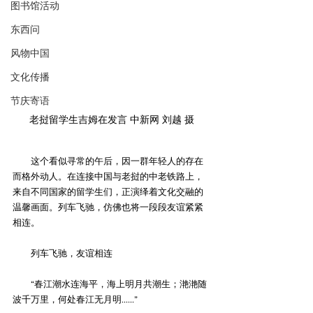
图书馆活动
东西问
风物中国
文化传播
节庆寄语
老挝留学生吉姆在发言 中新网 刘越 摄
　　这个看似寻常的午后，因一群年轻人的存在
而格外动人。在连接中国与老挝的中老铁路上，
来自不同国家的留学生们，正演绎着文化交融的
温馨画面。列车飞驰，仿佛也将一段段友谊紧紧
相连。
　　列车飞驰，友谊相连
　　“春江潮水连海平，海上明月共潮生；滟滟随
波千万里，何处春江无月明……”