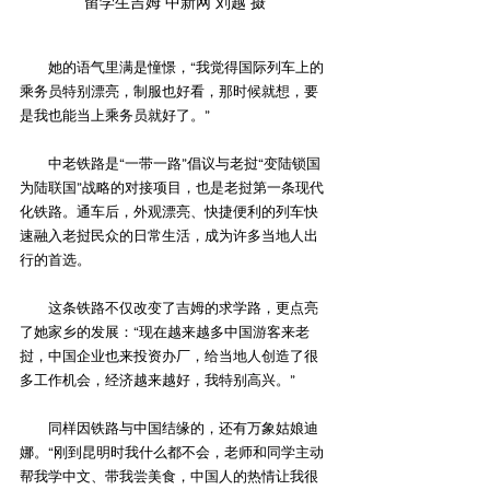
留学生吉姆 中新网 刘越 摄
　　她的语气里满是憧憬，“我觉得国际列车上的
乘务员特别漂亮，制服也好看，那时候就想，要
是我也能当上乘务员就好了。”
　　中老铁路是“一带一路”倡议与老挝“变陆锁国
为陆联国”战略的对接项目，也是老挝第一条现代
化铁路。通车后，外观漂亮、快捷便利的列车快
速融入老挝民众的日常生活，成为许多当地人出
行的首选。
　　这条铁路不仅改变了吉姆的求学路，更点亮
了她家乡的发展：“现在越来越多中国游客来老
挝，中国企业也来投资办厂，给当地人创造了很
多工作机会，经济越来越好，我特别高兴。”
　　同样因铁路与中国结缘的，还有万象姑娘迪
娜。“刚到昆明时我什么都不会，老师和同学主动
帮我学中文、带我尝美食，中国人的热情让我很