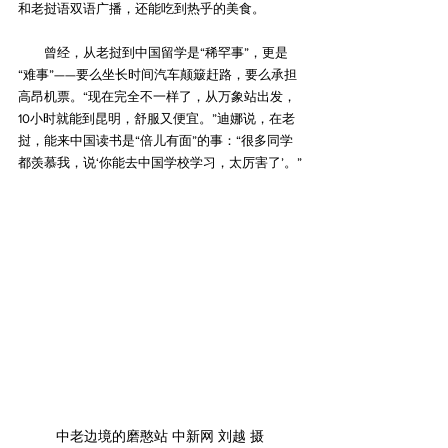
和老挝语双语广播，还能吃到热乎的美食。
　　曾经，从老挝到中国留学是“稀罕事”，更是
“难事”——要么坐长时间汽车颠簸赶路，要么承担
高昂机票。“现在完全不一样了，从万象站出发，
10小时就能到昆明，舒服又便宜。”迪娜说，在老
挝，能来中国读书是“倍儿有面”的事：“很多同学
都羡慕我，说‘你能去中国学校学习，太厉害了’。”
中老边境的磨憨站 中新网 刘越 摄