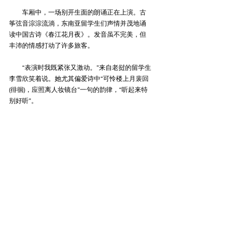
　　车厢中，一场别开生面的朗诵正在上演。古
筝弦音淙淙流淌，东南亚留学生们声情并茂地诵
读中国古诗《春江花月夜》。发音虽不完美，但
丰沛的情感打动了许多旅客。
　　“表演时我既紧张又激动。”来自老挝的留学生
李雪欣笑着说。她尤其偏爱诗中“可怜楼上月裴回
(徘徊)，应照离人妆镜台”一句的韵律，“听起来特
别好听”。