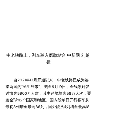
中老铁路上，列车驶入磨憨站台 中新网 刘越 
摄
　　自2021年12月开通以来，中老铁路已成为连
接两国的“民生纽带”。截至9月19日，全线累计发
送旅客5900万人次，其中跨境旅客58万人次，覆
盖全球115个国家和地区。国内段单日开行客车从
最初8列增至最高86列，国外段从4列增至最高18
列；跨境席位多次扩容，从250个增至目前每天
420个。客运能力持续提升，让跨境出行从“不便”
变“便捷”，从“稀罕”成“日常”。