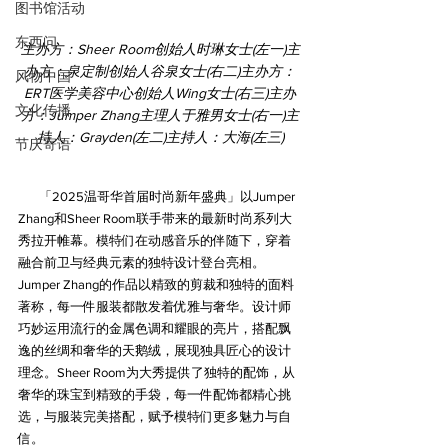
图书馆活动
东西问
主办方：Sheer Room创始人时琳女士(左一)主
办方：泉定制创始人谷泉女士(右二)主办方：
风物中国
ERT医学美容中心创始人Wing女士(右三)主办
文化传播
方：Jumper Zhang主理人于雅男女士(右一)主
持人：Grayden(左二)主持人：大海(左三)
节庆寄语
       「2025温哥华首届时尚新年盛典」以Jumper 
Zhang和Sheer Room联手带来的最新时尚系列大
秀拉开帷幕。模特们在动感音乐的伴随下，穿着
融合前卫与经典元素的独特设计登台亮相。
Jumper Zhang的作品以精致的剪裁和独特的面料
著称，每一件服装都散发着优雅与奢华。设计师
巧妙运用流行的金属色调和耀眼的亮片，搭配飘
逸的丝绸和奢华的天鹅绒，展现独具匠心的设计
理念。Sheer Room为大秀提供了独特的配饰，从
奢华的珠宝到精致的手袋，每一件配饰都精心挑
选，与服装完美搭配，赋予模特们更多魅力与自
信。