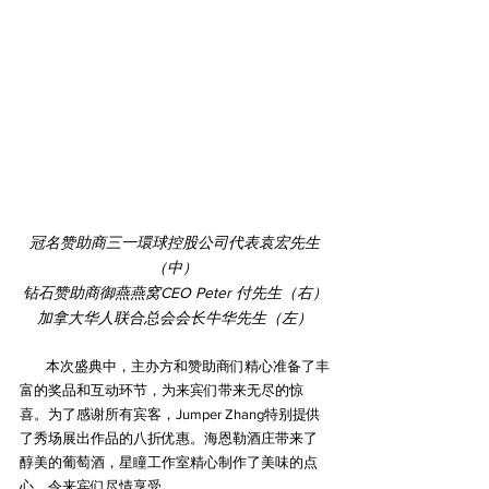
冠名赞助商三一環球控股公司代表袁宏先生
（中）
钻石赞助商御燕燕窝CEO Peter 付先生（右）
加拿大华人联合总会会长牛华先生（左）
        本次盛典中，主办方和赞助商们精心准备了丰
富的奖品和互动环节，为来宾们带来无尽的惊
喜。为了感谢所有宾客，Jumper Zhang特别提供
了秀场展出作品的八折优惠。海恩勒酒庄带来了
醇美的葡萄酒，星瞳工作室精心制作了美味的点
心，令来宾们尽情享受。