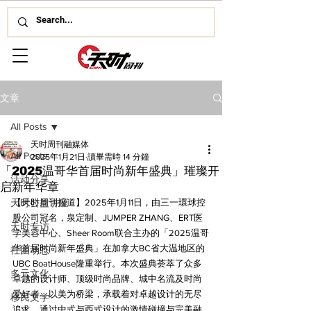
文章
All Posts
天时周刊融媒体
All Posts
2025年1月21日
讀畢需時 14 分鐘
「2025温哥华首届时尚新年盛典」璀璨开
活动分享
启新年华章
天时公益讲座
【天时周刊报道】2025年1月11日，由三一環球控
股公司冠名，泉定制、JUMPER ZHANG、ERT医
天时专访
学美容中心、Sheer Room联合主办的「2025温哥
华首届时尚新年盛典」在加拿大BC省大温地区的
社团动态
UBC BoatHouse隆重举行。本次盛典荟萃了众多
多元文化
卓越的设计师、顶级时尚品牌、城中名流及时尚
爱好者，以美为桥梁，承载着对卓越设计的无尽
移民文学
追求。通过中式与西式设计的激情碰撞与完美融