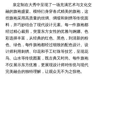
        泉定制在大秀中呈现了一场充满艺术与文化交
融的旗袍盛宴。模特们身穿各式精美的旗袍，这
些旗袍采用高质量的丝绸、绸缎和刺绣等传统面
料，并巧妙结合了现代设计元素。每一件旗袍都
经过精心裁剪，突显东方女性的优雅与婀娜。色
彩选择丰富，从经典的红色、黑色，到清新的粉
色、绿色，每件旗袍都经过细致的配色设计。设
计师利用刺绣、印花和手工钉珠等技艺，呈现花
鸟、山水等传统图案，既古典又时尚。每件旗袍
不仅展示东方优雅，更展现设计师对传统与现代
完美融合的独特理解，让观众无不为之惊艳。