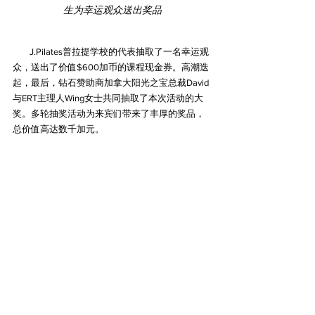
生为幸运观众送出奖品
        J.Pilates普拉提学校的代表抽取了一名幸运观
众，送出了价值$600加币的课程现金券。高潮迭
起，最后，钻石赞助商加拿大阳光之宝总裁David
与ERT主理人Wing女士共同抽取了本次活动的大
奖。多轮抽奖活动为来宾们带来了丰厚的奖品，
总价值高达数千加元。
白金赞助商J.Pilates普拉提学校的代表（左）
为幸运观众送出奖品