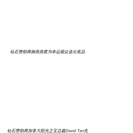
钻石赞助商御燕燕窝为幸运观众送出奖品
钻石赞助商加拿大阳光之宝总裁David Tan先