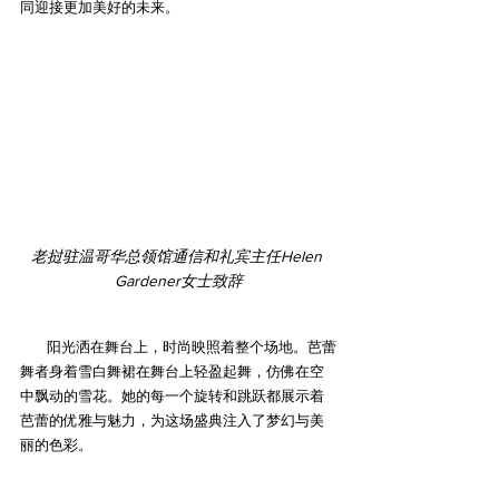
同迎接更加美好的未来。
老挝驻温哥华总领馆通信和礼宾主任Helen 
Gardener女士致辞
        阳光洒在舞台上，时尚映照着整个场地。芭蕾
舞者身着雪白舞裙在舞台上轻盈起舞，仿佛在空
中飘动的雪花。她的每一个旋转和跳跃都展示着
芭蕾的优雅与魅力，为这场盛典注入了梦幻与美
丽的色彩。