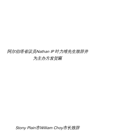
阿尔伯塔省议员Nathan IP 叶力维先生致辞并
为主办方发贺匾
Stony Plain市William Choy市长致辞