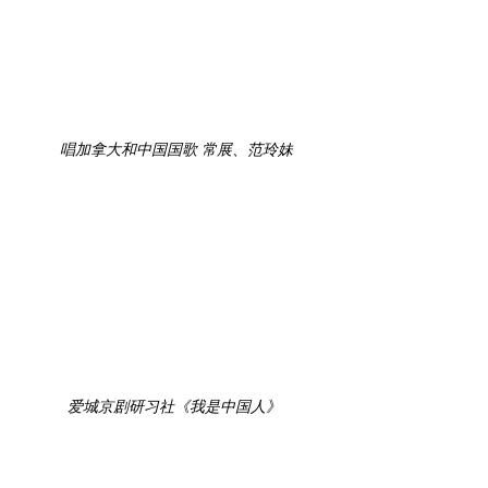
 唱加拿大和中国国歌 常展、范玲妹
爱城京剧研习社《我是中国人》