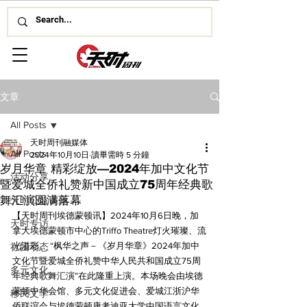
文章
All Posts
天时周刊融媒体
All Posts
2024年10月10日
讀畢需時 5 分鐘
岁月华章 精彩绽放—2024年加中文化节
活动分享
暨爱城全侨礼赞新中国成立75周年经典歌
舞汇演圆满落幕
天时公益讲座
【天时周刊埃德蒙顿讯】2024年10月6日晚，加
天时专访
拿大埃德蒙顿市中心的Triffo Theatre灯火璀璨、流
光溢彩。 “枫华之声－《岁月华章》2024年加中
社团动态
文化节暨爱城全侨礼赞中华人民共和国成立75周
多元文化
年经典歌舞汇演”在此隆重上演。本场晚会由埃德
蒙顿中华会馆、多元文化促进会、爱城江浙沪华
移民文学
侨联谊会与埃德蒙顿康考迪亚大学中国语言文化