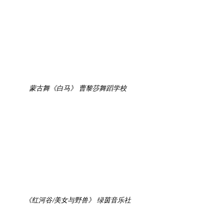
蒙古舞《白马》 曹黎莎舞蹈学校
《红河谷/美女与野兽》 绿茵音乐社