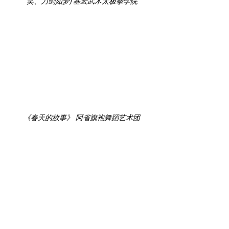
笑、刀剑如梦) 基宏武术太极拳学院
《春天的故事》 阿省旗袍舞蹈艺术团