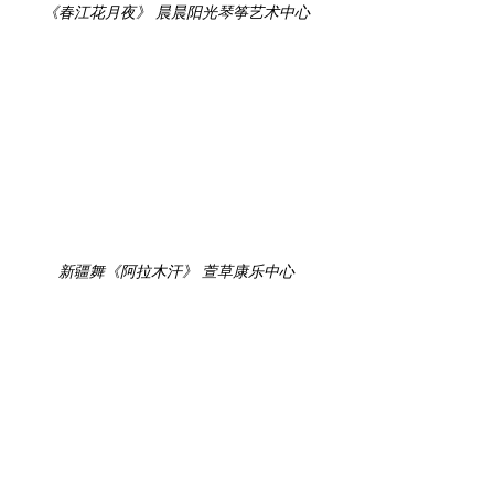
《春江花月夜》 晨晨阳光琴筝艺术中心
新疆舞《阿拉木汗》 萱草康乐中心