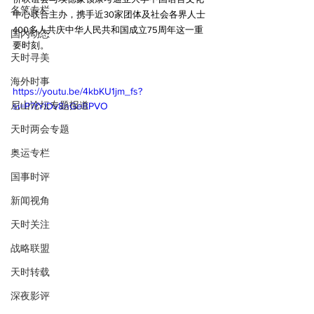
名笔专栏
中心联合主办，携手近30家团体及社会各界人士
400多人共庆中华人民共和国成立75周年这一重
国内动态
要时刻。
天时寻美
海外时事
https://youtu.be/4kbKU1jm_fs?
尼山论坛专题报道
si=P7fYIDv8hGeBPVO
天时两会专题
奥运专栏
国事时评
新闻视角
天时关注
战略联盟
天时转载
深夜影评