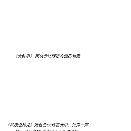
《大红枣》 阿省龙江联谊会悦己舞团
《武极道神龙》港台曲(大侠霍元甲、沧海一声