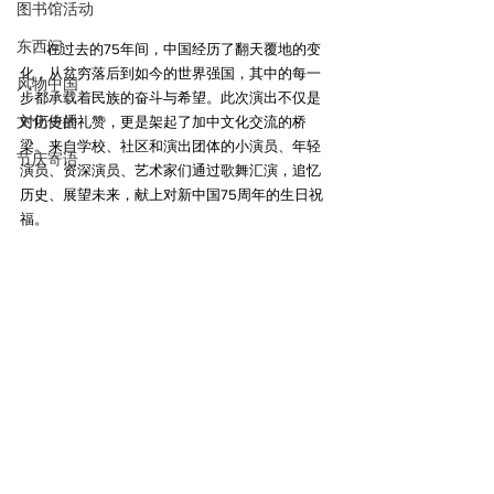
图书馆活动
东西问
        在过去的75年间，中国经历了翻天覆地的变
化，从贫穷落后到如今的世界强国，其中的每一
风物中国
步都承载着民族的奋斗与希望。此次演出不仅是
文化传播
对历史的礼赞，更是架起了加中文化交流的桥
梁。来自学校、社区和演出团体的小演员、年轻
节庆寄语
演员、资深演员、艺术家们通过歌舞汇演，追忆
历史、展望未来，献上对新中国75周年的生日祝
福。