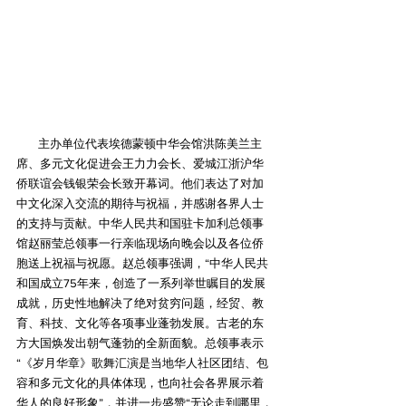
        主办单位代表埃德蒙顿中华会馆洪陈美兰主
席、多元文化促进会王力力会长、爱城江浙沪华
侨联谊会钱银荣会长致开幕词。他们表达了对加
中文化深入交流的期待与祝福，并感谢各界人士
的支持与贡献。中华人民共和国驻卡加利总领事
馆赵丽莹总领事一行亲临现场向晚会以及各位侨
胞送上祝福与祝愿。赵总领事强调，“中华人民共
和国成立75年来，创造了一系列举世瞩目的发展
成就，历史性地解决了绝对贫穷问题，经贸、教
育、科技、文化等各项事业蓬勃发展。古老的东
方大国焕发出朝气蓬勃的全新面貌。总领事表示
“《岁月华章》歌舞汇演是当地华人社区团结、包
容和多元文化的具体体现，也向社会各界展示着
华人的良好形象”，并进一步盛赞“无论走到哪里，