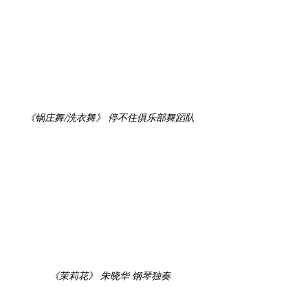
《锅庄舞/洗衣舞》 停不住俱乐部舞蹈队
《茉莉花》 朱晓华 钢琴独奏