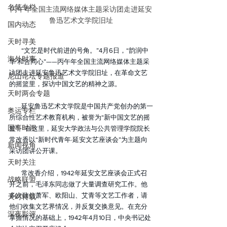
名笔专栏
丙午年全国主流网络媒体主题采访团走进延安
鲁迅艺术文学院旧址
国内动态
天时寻美
“文艺是时代前进的号角。”4月6日，“韵润中
海外时事
华 和合同心”——丙午年全国主流网络媒体主题采
访团走进延安鲁迅艺术文学院旧址，在革命文艺
尼山论坛专题报道
的摇篮里，探访中国文艺的精神之源。
天时两会专题
延安鲁迅艺术文学院是中国共产党创办的第一
奥运专栏
所综合性艺术教育机构，被誉为“新中国文艺的摇
国事时评
篮”。在这里，延安大学政法与公共管理学院院长
常改香以“新时代青年·延安文艺座谈会”为主题向
新闻视角
采访团讲公开课。
天时关注
常改香介绍，1942年延安文艺座谈会正式召
战略联盟
开之前，毛泽东同志做了大量调查研究工作。他
多次致信萧军、欧阳山、艾青等文艺工作者，请
天时转载
他们收集文艺界情况，并反复交换意见。在充分
深夜影评
掌握情况的基础上，1942年4月10日，中央书记处