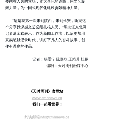
要站在人民的立场，走大众化的道路，用文艺凝
聚力量，为中国式现代化建设贡献精神力量。
“这是我第一次来到陕西，来到延安，听完这
个分享我深感文艺必须扎根人民。”黑龙江东北网
记者葛金鑫表示，作为新闻工作者，以后更加用
真实笔触记录时代，讲好平凡人的奋斗故事，创
作有温度的作品。
记者：杨晏宁 陈嘉欣 王靖升 杜鹏
编辑：天时周刊融媒中心
《天时周刊》官网站  
www.cmhnews.ca
  我们一起看世界！
约访邮箱info@cmhnews.ca