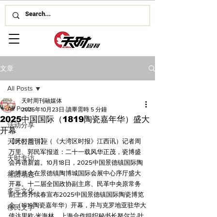
文章
All Posts
天时周刊融媒体
All Posts
2025年10月23日
讀畢需時 5 分鐘
2025中国国际（1819陶瓷嘉年华）盛大
活动分享
开幕
天时公益讲座
【天时周刊】（《大湾区时报》江西讯）记者周
万里、郭民军报道：二十一载风华正茂，瓷博盛
天时专访
会再谱新篇。10月18日，2025中国景德镇国际陶
瓷博览会在景德镇陶博城国际会展中心序厅盛大
社团动态
开幕。十二届全国政协副主席、民革中央原常务
多元文化
副主席齐续春宣布2025中国景德镇国际陶瓷博览
会（1819陶瓷嘉年华）开幕，并与克罗地亚驻华大
移民文学
使达里欧·米海林，上海合作组织秘书长努尔兰·叶