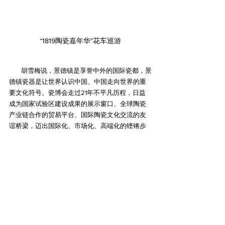
“1819陶瓷嘉年华”花车巡游
        胡雪梅说，景德镇是享誉中外的国际瓷都，景
德镇瓷器是让世界认识中国、中国走向世界的重
要文化符号。瓷博会走过21年不平凡历程，日益
成为国家试验区建设成果的展示窗口、全球陶瓷
产业链合作的贸易平台、国际陶瓷文化交流的友
谊桥梁，迈出国际化、市场化、高端化的铿锵步
伐。本届瓷博会，将首次举办“世界市长对话暨景
德镇论坛”、首次评出“景德镇大奖”，首次举行
“1819陶瓷嘉年华”，创新开展花车巡游、上镇赶
集、千馆之城、全城大戏等丰富多彩活动，为全
球陶瓷爱好者呈现一次难以忘怀的“陶瓷艺术盛
典”、激情澎湃的“全城艺术盛宴”、跨越国界的“多
元文化盛会”，合力打造全民共享的盛大节日。文
明因互鉴而丰富，世界因交流而多彩。景德镇将