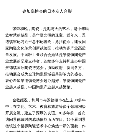
参加瓷博会的日本友人合影
        张崇和说，陶瓷，是泥与火的艺术，是中华民
族智慧的结晶，是华夏文明的瑰宝。近年来，景
德镇牢记习近平总书记嘱托，勇担使命，建设国
家陶瓷文化传承创新试验区，推动陶瓷产业高质
量发展。中国轻工业联合会始终是景德镇陶瓷产
业发展的坚定支持者，连续多年支持和主办中国
景德镇国际陶瓷博览会，协助政府、协同各方，
推动展会成为全球陶瓷领域极具影响力的盛会。
衷心希望景德镇瓷博会越办越好，景德镇陶瓷产
业越来越强，中国陶瓷产业越来越繁荣。
        金敬姬说，利川市与景德镇市在过去30多年
中，在文化、艺术、教育和旅游等多个领域积极
开展交流，建立了深厚的友谊。10多年前，首次
访问景德镇时的感动依然历历在目。如今看到景
德镇这个世界陶瓷艺术中心焕然一新的面貌，作