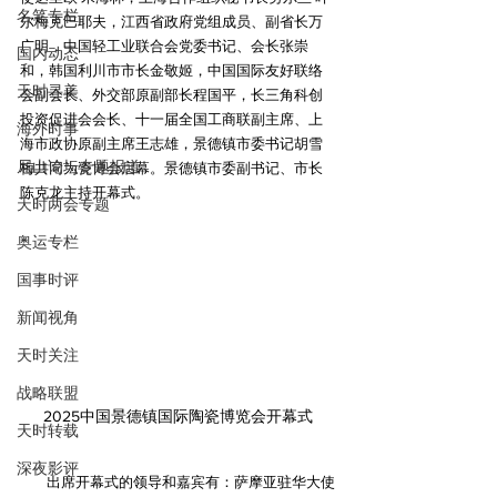
名笔专栏
尔梅克巴耶夫，江西省政府党组成员、副省长万
广明，中国轻工业联合会党委书记、会长张崇
国内动态
和，韩国利川市市长金敬姬，中国国际友好联络
天时寻美
会副会长、外交部原副部长程国平，长三角科创
投资促进会会长、十一届全国工商联副主席、上
海外时事
海市政协原副主席王志雄，景德镇市委书记胡雪
尼山论坛专题报道
梅共同为瓷博会启幕。景德镇市委副书记、市长
陈克龙主持开幕式。
天时两会专题
奥运专栏
国事时评
新闻视角
天时关注
战略联盟
2025中国景德镇国际陶瓷博览会开幕式
天时转载
深夜影评
        出席开幕式的领导和嘉宾有：萨摩亚驻华大使