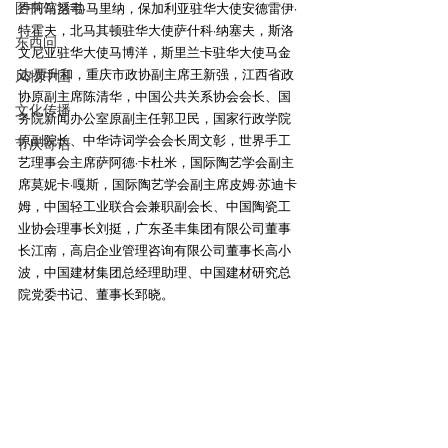
图书馆活动
卢阿马努韦·马里纳，保加利亚驻华大使安德雷伊·
特霍夫，北马其顿驻华大使萨什科·纳塞夫，斯洛
东西问
文尼亚驻华大使马博洋，斯里兰卡驻华大使马金
达·贾升和，重庆市政协副主席王新强，江西省政
风物中国
协原副主席陈清华，中国公共关系协会会长、国
文化传播
务院新闻办公室原副主任郭卫民，国家行政学院
原副院长、中华诗词学会会长周文彰，世界手工
节庆寄语
艺理事会主席萨阿德·卡杜米，国际陶艺学会副主
席莫妮卡·嘎斯，国际陶艺学会副主席皮姆·苏迪卡
姆，中国轻工业联合会兼职副会长、中国陶瓷工
业协会理事长刘挺，广东圣丰集团有限公司董事
长江南，高启企业管理咨询有限公司董事长高小
波，中国建材集团总经理助理、中国建材研究总
院党委书记、董事长郅晓。