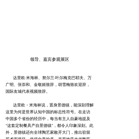
领导、嘉宾参观展区
        达里欧·米海林、努尔兰·叶尔梅克巴耶夫、万
广明、张崇和、金敬姬致辞，胡雪梅致欢迎辞，
国际友城代表视频致辞。
        达里欧・米海林说，置身景德镇，能深刻理解
这里为何是世界认知中国的标志性符号。在走访
中国多个省份的经历中，每当有主人自豪地提及
“这套定制餐具产自景德镇”，都令人印象深刻。此
外，景德镇还向全球陶艺家敞开大门，推出驻留