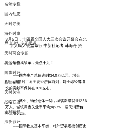
名笔专栏
国内动态
天时寻美
海外时事
3月5日，十四届全国人大三次会议开幕会在北
尼山论坛专题报道
京人民大会堂举行 中新社记者 韩海丹 摄
天时两会专题
奥运专栏
　　这份成绩单，亮点十足！
国事时评
　　——国内生产总值达到134.9万亿元、增长
5%，增速居世界主要经济体前列，对全球经济增
新闻视角
长的贡献率保持在30%左右。
天时关注
　　——就业、物价总体平稳，城镇新增就业1256
战略联盟
万人、城镇调查失业率平均为5.1%，居民消费价
天时转载
格上涨0.2%。
深夜影评
　　——国际收支基本平衡，对外贸易规模创历史