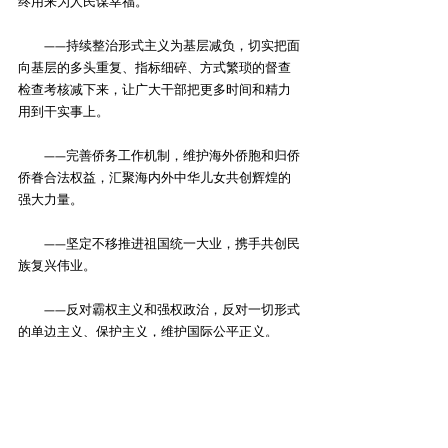
终用来为人民谋幸福。
　　——持续整治形式主义为基层减负，切实把面
向基层的多头重复、指标细碎、方式繁琐的督查
检查考核减下来，让广大干部把更多时间和精力
用到干实事上。
　　——完善侨务工作机制，维护海外侨胞和归侨
侨眷合法权益，汇聚海内外中华儿女共创辉煌的
强大力量。
　　——坚定不移推进祖国统一大业，携手共创民
族复兴伟业。
　　——反对霸权主义和强权政治，反对一切形式
的单边主义、保护主义，维护国际公平正义。
责任编辑：张子怡
天时周刊
政府工作报告
民生福祉
国事时评