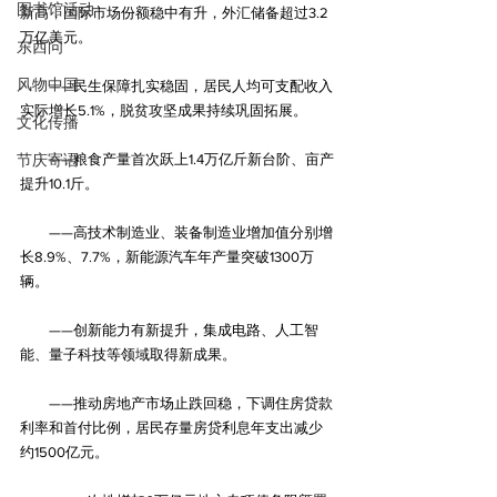
图书馆活动
新高，国际市场份额稳中有升，外汇储备超过3.2
万亿美元。
东西问
风物中国
　　——民生保障扎实稳固，居民人均可支配收入
实际增长5.1%，脱贫攻坚成果持续巩固拓展。
文化传播
节庆寄语
　　——粮食产量首次跃上1.4万亿斤新台阶、亩产
提升10.1斤。
　　——高技术制造业、装备制造业增加值分别增
长8.9%、7.7%，新能源汽车年产量突破1300万
辆。
　　——创新能力有新提升，集成电路、人工智
能、量子科技等领域取得新成果。
　　——推动房地产市场止跌回稳，下调住房贷款
利率和首付比例，居民存量房贷利息年支出减少
约1500亿元。