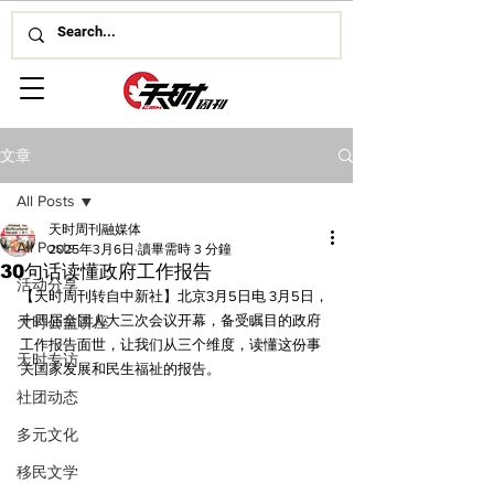
文章
All Posts
天时周刊融媒体
All Posts
2025年3月6日
讀畢需時 3 分鐘
30句话读懂政府工作报告
活动分享
【天时周刊转自中新社】北京3月5日电 3月5日，
十四届全国人大三次会议开幕，备受瞩目的政府
天时公益讲座
工作报告面世，让我们从三个维度，读懂这份事
天时专访
关国家发展和民生福祉的报告。
社团动态
多元文化
移民文学